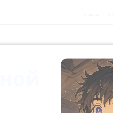
Главная
Пр
дной