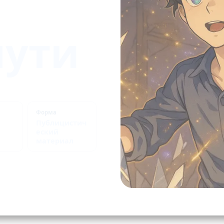
пути
Форма
Публицистич
еский
материал