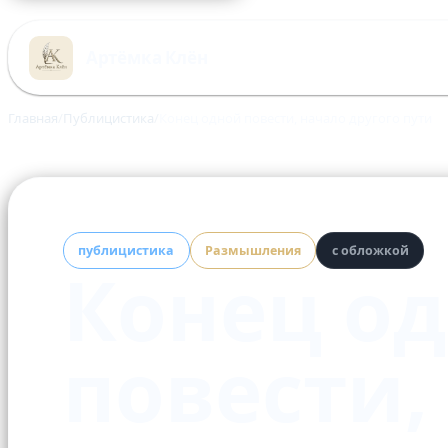
Перейти
к
Артёмка Клён
содержимому
Главная
Публицистика
Конец одной повести, начало другого пути
публицистика
Размышления
с обложкой
Конец о
повести,