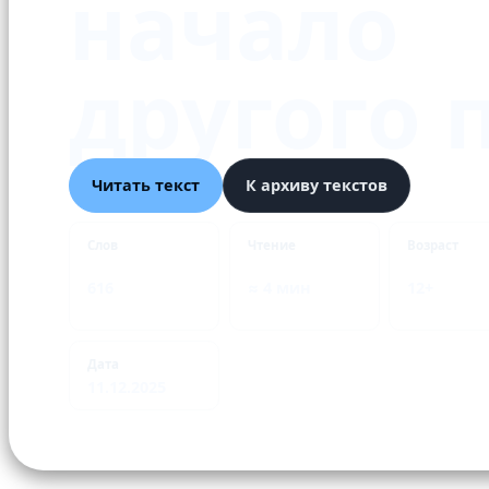
начало
другого 
Читать текст
К архиву текстов
Слов
Чтение
Возраст
616
≈ 4 мин
12+
Дата
11.12.2025