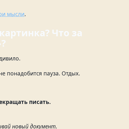
вои мысли
.
 картинка? Что за
»?
дивило.
не понадобится пауза. Отдых.
екращать писать.
рывай новый документ.