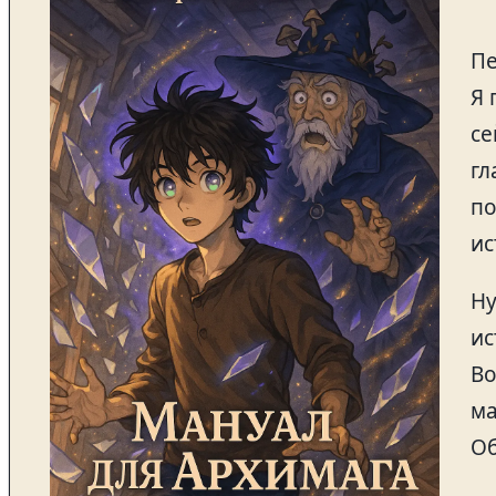
Пе
Я 
се
гл
по
ис
Ну
ис
Во
ма
Об