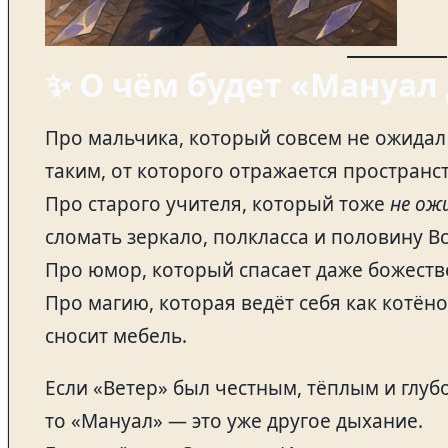
✨ О чём будет «Мануал
Про мальчика, который совсем не ожидал
таким, от которого отражается пространст
Про старого учителя, который тоже
не ож
сломать зеркало, полкласса и половину В
Про юмор, который спасает даже божест
Про магию, которая ведёт себя как котён
сносит мебель.
Если «Ветер» был честным, тёплым и глуб
то «Мануал» — это уже другое дыхание.