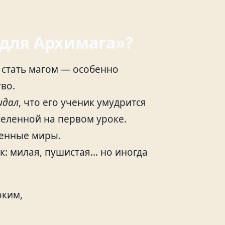
 для Архимага»?
 стать магом — особенно
во.
идал
, что его ученик умудрится
селенной на первом уроке.
венные миры.
ок: милая, пушистая… но иногда
оким,