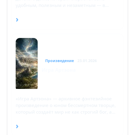
удобным, полезным и незаметным — в…
›
Произведение
23.01.2026
Игра Артэона
«Игра Артэона» — архивное фэнтезийное
произведение о юном бессмертном творце,
который создаёт мир не как строгий бог, а…
›