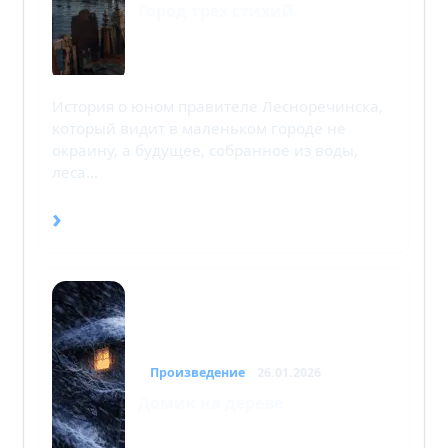
Город трёх стихий
История о юном правителе Лесноречинска,
который видит в маленьком городе не
окраину, а будущее, собранное из воды,
леса…
›
Произведение
26.01.2026
Домик на дереве