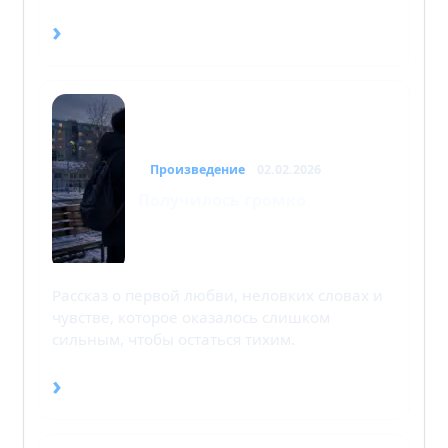
›
Произведение
02.02.2026
Получилось громко
Рассказ о первой любви, неловких словах и
чувстве, которое оказалось слишком
сильным, чтобы остаться тихим.
›