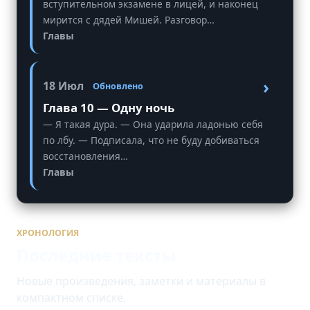
вступительном экзамене в лицей, и наконец
мирится с дядей Мишей. Разговор…
Главы
›
18 Июл
Обновлено
Глава 10 — Одну ночь
— Я такая дура. — Она ударила ладонью себя
по лбу. — Подписала, что не буду добиваться
восстановления…
Главы
ХРОНОЛОГИЯ
Последние тексты
Новые произведения, заметки и материалы в
компактном списке.