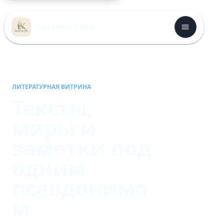
Перейти
к
Артёмка Клён
содержимому
ЛИТЕРАТУРНАЯ ВИТРИНА
Тексты,
миры и
заметки под
одним
псевдонимо
м