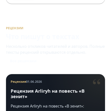
РЕЦЕНЗИИ
Что пишут о текстах
Несколько откликов читателей и авторов. Полные
тексты рецензий открываются отдельно.
Все рецензии
“
Рецензия
01.06.2026
Рецензия Arliryh на повесть «В
зенит»
Рецензия Arliryh на повесть «В зенит»: