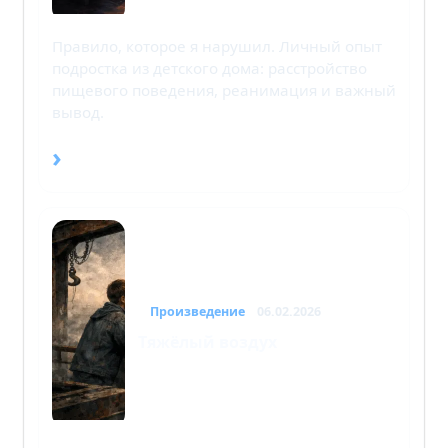
Правило, которое я нарушил. Личный опыт
подростка из детского дома: расстройство
пищевого поведения, реанимация и важный
вывод.
›
Произведение
06.02.2026
Тяжёлый воздух