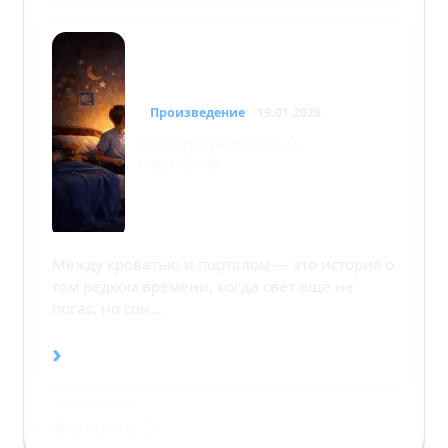
Произведение
19.01.2026
Между кроватью и
порталом
Между кроватью и порталом — это история о
том редком времени, когда свет ещё не
погас, но сон…
›
Все тексты