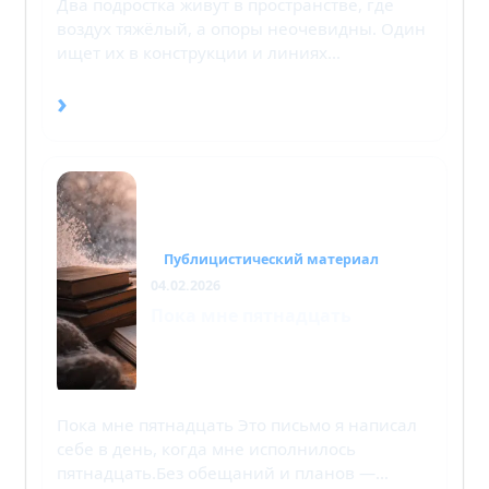
Два подростка живут в пространстве, где
воздух тяжёлый, а опоры неочевидны. Один
ищет их в конструкции и линиях…
›
Публицистический материал
04.02.2026
Пока мне пятнадцать
Пока мне пятнадцать Это письмо я написал
себе в день, когда мне исполнилось
пятнадцать.Без обещаний и планов —…