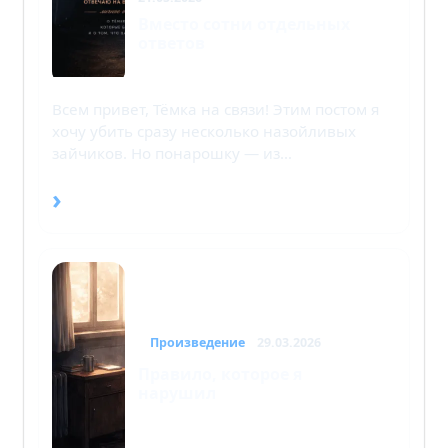
Вместо сотни отдельных
ответов
Всем привет, Тёмка на связи! Этим постом я
хочу убить сразу несколько назойливых
зайчиков. Но понарошку — из…
›
Произведение
29.03.2026
Правило, которое я
нарушил