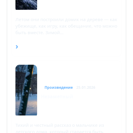
Летом они построили домик на дереве — как
убежище, как игру, как обещание, что можно
быть вместе. Зимой…
›
Произведение
25.01.2026
Незаметный
Тихий и честный рассказ о мальчике из
детского дома, который старается быть