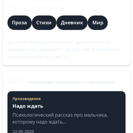
Типы материалов
Проза
Стихи
Дневник
Мир
Быстрые фильтры помогают держать архив
компактным: выберите год или тип материала и
сразу переходите к тексту.
2026
последние публикации и обновления
Произведение
Надо ждать
Психологический рассказ про мальчика,
которому надо ждать…
22.05.2026