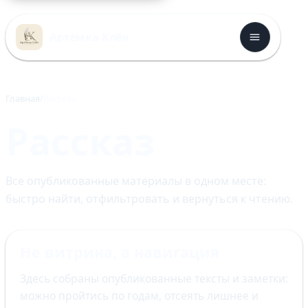
Перейти
к
Артёмка Клён
содержимому
Главная
Рассказ
Рассказ
Все опубликованные материалы в одном месте:
быстро найти, отфильтровать и вернуться к чтению.
Не витрина, а навигация
Здесь собраны опубликованные тексты и заметки:
можно пройтись по годам, отсеять лишнее и