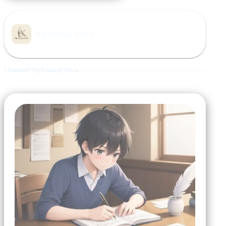
Перейти
к
Артёмка Клён
содержимому
Главная
Публицистика
Сова в капюшоне и шаловливый котик