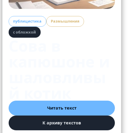
публицистика
Размышления
с обложкой
Сова в
капюшоне и
шаловливы
й котик
Читать текст
К архиву текстов