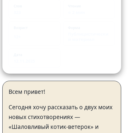
Слов
Чтение
323
≈ 2 мин
Возраст
Форма
Публицистически
12+
й материал
Дата
12.11.2025
Всем привет!
Сегодня хочу рассказать о двух моих
новых стихотворениях —
«Шаловливый котик-ветерок» и