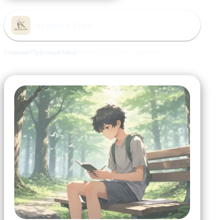
Перейти
к
Артёмка Клён
содержимому
Главная
Публицистика
Ветер в глазах и глава 8 и 9