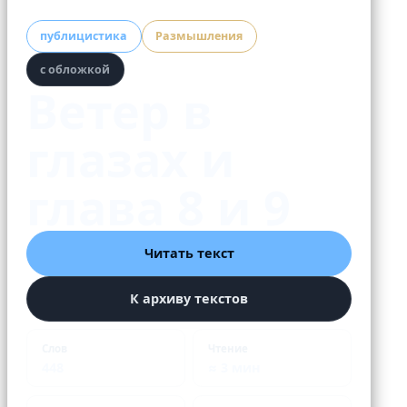
публицистика
Размышления
с обложкой
Ветер в
глазах и
глава 8 и 9
Читать текст
К архиву текстов
Слов
Чтение
448
≈ 3 мин