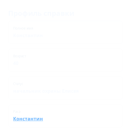
Профиль справки
Полное имя
Константин
Возраст
40
Статус
начальник охраны Елисея
Раса
Константин