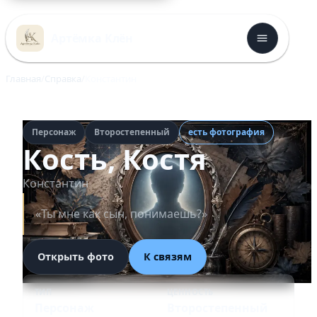
Перейти
к
Артёмка Клён
содержимому
Главная
Справка
Константин
Персонаж
Второстепенный
есть фотография
Кость, Костя
Константин
«Ты мне как сын, понимаешь?»
Открыть фото
К связям
ТИП
ЦЕННОСТЬ
Персонаж
Второстепенный