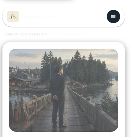
Перейти
к
Артёмка Клён
содержимому
Главная
Произведения
Город трёх стихий