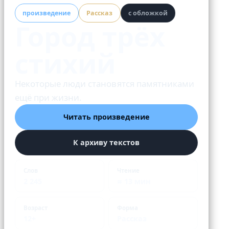
произведение
Рассказ
с обложкой
Город трёх
стихий
Некоторые люди становятся памятниками
ещё при жизни.
Читать произведение
К архиву текстов
Слов
Чтение
2 245
≈ 13 мин
Возраст
Форма
12+
Рассказ