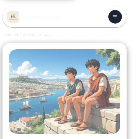
Перейти
к
Артёмка Клён
содержимому
Главная
Произведения
Братья на мраморе: о привлекательности