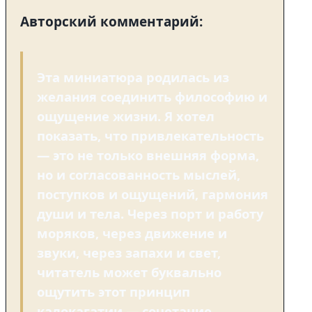
Авторский комментарий:
Эта миниатюра родилась из
желания соединить философию и
ощущение жизни. Я хотел
показать, что привлекательность
— это не только внешняя форма,
но и согласованность мыслей,
поступков и ощущений, гармония
души и тела. Через порт и работу
моряков, через движение и
звуки, через запахи и свет,
читатель может буквально
ощутить этот принцип
калокагатии — сочетание