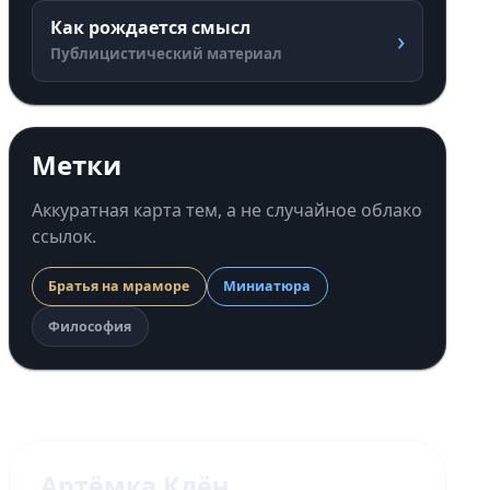
Как рождается смысл
›
Публицистический материал
Метки
Аккуратная карта тем, а не случайное облако
ссылок.
Братья на мраморе
Миниатюра
Философия
Артёмка Клён