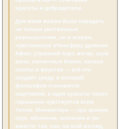
красоты и добродетели.
Для меня важно было передать
не только умственные
размышления, но и живую,
чувственную атмосферу древних
Афин: утренний порт, ветер, шум
волн, солнечные блики, запахи
смолы и фруктов — всё это
создаёт среду, в которой
философия становится
ощутимой, а идея красоты через
гармонию чувствуется всем
телом. Миниатюра — про зрение,
слух, обоняние, осязание и ум
вместе: так, как, на мой взгляд,