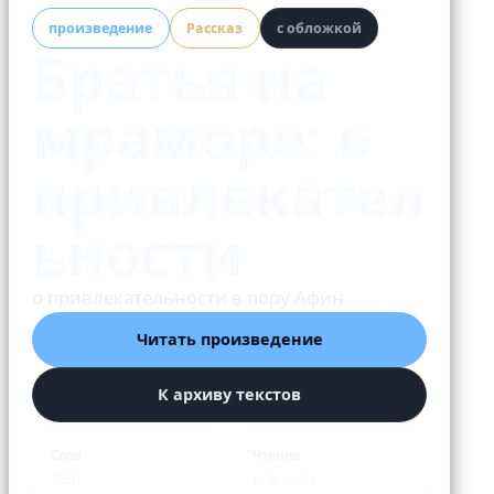
произведение
Рассказ
с обложкой
Братья на
мраморе: о
привлекател
ьности
о привлекательности в пору Афин
Читать произведение
К архиву текстов
Слов
Чтение
931
≈ 6 мин