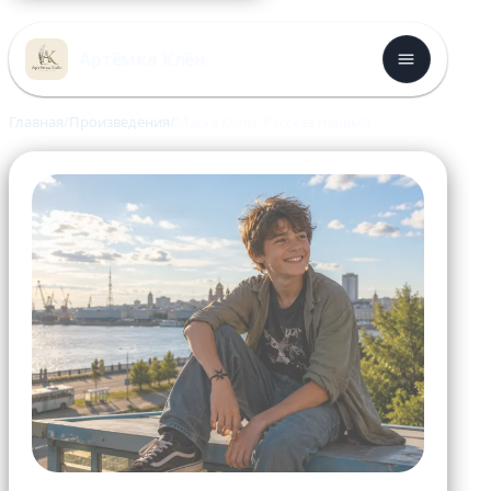
Перейти
к
Артёмка Клён
содержимому
Главная
Произведения
Маска Коли: Рассказ первый