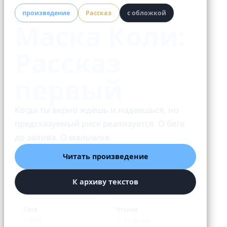
произведение
Рассказ
с обложкой
Маска Коли:
Рассказ
первый
Когда ты верно ждёшь и надеешься, но
предсказуемый риск реализуется. О беге
до залива. О мальчике.
Читать произведение
К архиву текстов
Слов
Чтение
1 950
≈ 11 мин