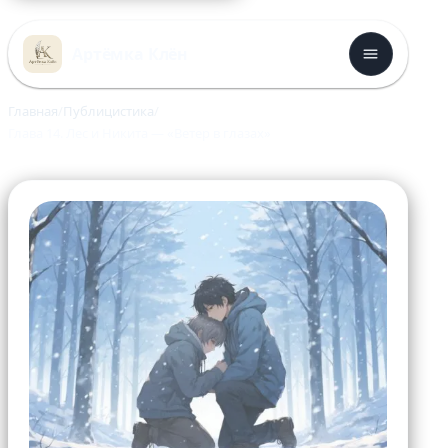
Перейти
к
Артёмка Клён
содержимому
Главная
Публицистика
Глава 14. Лес и Никита — «Ветер в глазах»