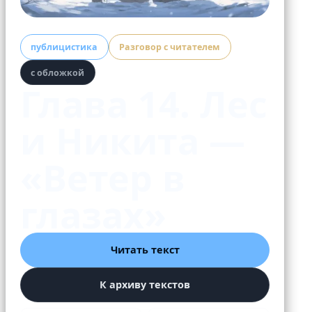
публицистика
Разговор с читателем
с обложкой
Глава 14. Лес
и Никита —
«Ветер в
глазах»
Читать текст
К архиву текстов