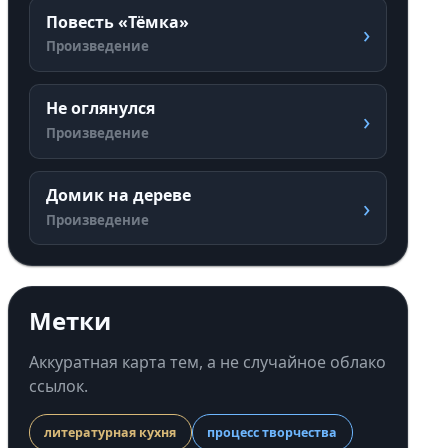
Повесть «Тёмка»
›
Произведение
Не оглянулся
›
Произведение
Домик на дереве
›
Произведение
Метки
Аккуратная карта тем, а не случайное облако
ссылок.
литературная кухня
процесс творчества