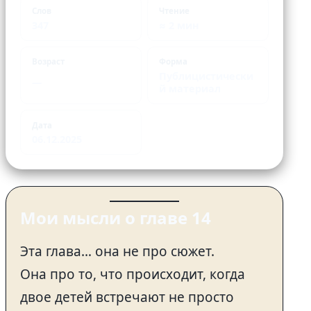
Слов
Чтение
347
≈ 2 мин
Возраст
Форма
Публицистически
—
й материал
Дата
06.12.2025
Мои мысли о главе 14
Эта глава… она не про сюжет.
Она про то, что происходит, когда
двое детей встречают не просто