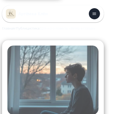
Перейти
к
Артёмка Клён
содержимому
Главная
Публицистика
Для кого повесть «Ветер в глазах»