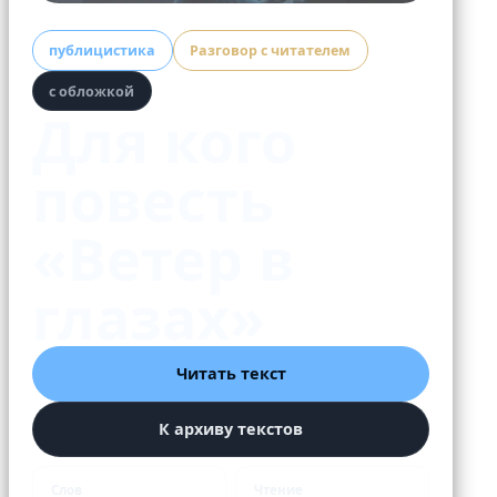
публицистика
Разговор с читателем
с обложкой
Для кого
повесть
«Ветер в
глазах»
Читать текст
К архиву текстов
Слов
Чтение