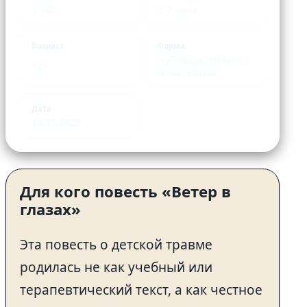
1 140
≈ 7 мин
Возраст
Форма
Публицистически
12+
й материал
Дата
14.12.2025
Для кого повесть «Ветер в
глазах»
Эта повесть о детской травме
родилась не как учебный или
терапевтический текст, а как честное