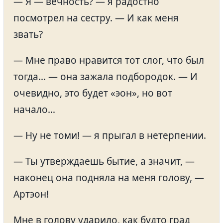
— Я — вечность? — я радостно
посмотрел на сестру. — И как меня
звать?
— Мне право нравится тот слог, что был
тогда… — она зажала подбородок. — И
очевидно, это будет «эон», но вот
начало…
— Ну не томи! — я прыгал в нетерпении.
— Ты утверждаешь бытие, а значит, —
наконец она подняла на меня голову, —
Артэон!
Мне в голову ударило, как будто град