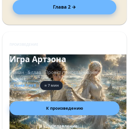
Глава 2 →
ПРОИЗВЕДЕНИЕ
Игра Артэона
Роман · 6 глав · Проект приостановлен
глава 1 из 6
≈ 7 мин
16+
К произведению
Оглавление