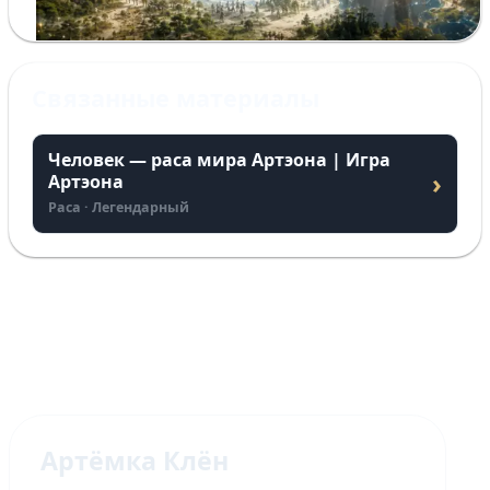
Связанные материалы
Человек — раса мира Артэона | Игра
›
Артэона
Раса · Легендарный
Артёмка Клён