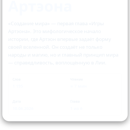
Артэона
«Создание мира» — первая глава «Игры
Артэона». Это мифологическое начало
истории, где Артэон впервые задаёт форму
своей вселенной. Он создаёт не только
народы и магию, но и главный принцип мира
— справедливость, воплощённую в Лии.
Слов
Чтение
1 195
≈ 7 мин
Дата
Глава
10.06.2026
1 из 6