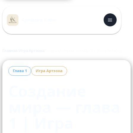
Перейти
к
Артёмка Клён
содержимому
Главная
Игра Артэона
Создание мира — глава 1 | Игра Артэона
Глава 1
Игра Артэона
Создание
мира — глава
1 | Игра