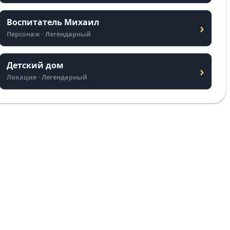
Воспитатель Михаил
›
Персонаж · Легендарный
Детский дом
›
Локация · Легендарный