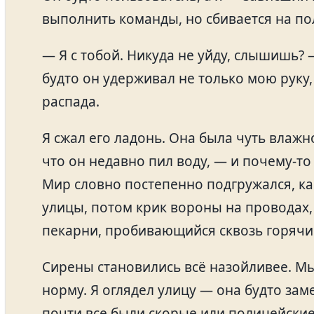
выполнить команды, но сбивается на по
— Я с тобой. Никуда не уйду, слышишь? —
будто он удерживал не только мою руку,
распада.
Я сжал его ладонь. Она была чуть влажной
что он недавно пил воду, — и почему-то
Мир словно постепенно подгружался, ка
улицы, потом крик вороны на проводах,
пекарни, пробивающийся сквозь горячий
Сирены становились всё назойливее. М
норму. Я оглядел улицу — она будто зам
почти все были скорые или полицейские