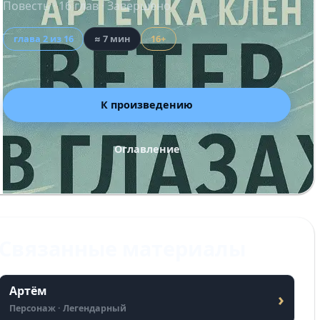
Повесть · 16 глав · Завершено
глава 2 из 16
≈ 7 мин
16+
К произведению
Оглавление
Связанные материалы
Артём
›
Персонаж · Легендарный