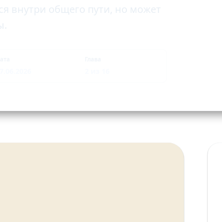
ся внутри общего пути, но может
ы.
ата
Глава
7.06.2026
2 из 16