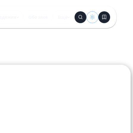
едения
Обо мне
Ещё