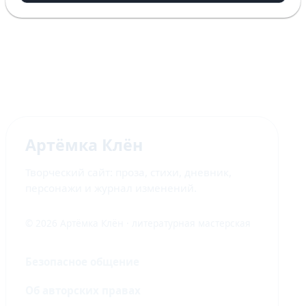
Артёмка Клён
Творческий сайт: проза, стихи, дневник,
персонажи и журнал изменений.
© 2026 Артёмка Клён · литературная мастерская
Безопасное общение
Об авторских правах