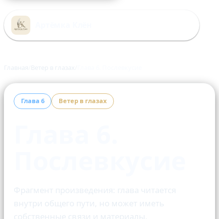
Перейти
к
Артёмка Клён
содержимому
Главная
Ветер в глазах
Глава 6. Послевкусие
Глава 6
Ветер в глазах
Глава 6.
Послевкусие
Фрагмент произведения: глава читается
внутри общего пути, но может иметь
собственные связи и материалы.