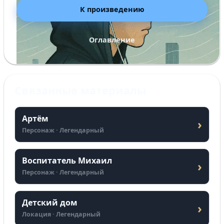
К произведению
Оглавление
Связанные материалы
Артём
›
Персонаж · Легендарный
Воспитатель Михаил
›
Персонаж · Легендарный
Детский дом
›
Локация · Легендарный