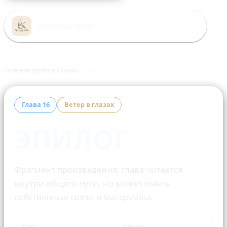
Перейти
к
Артёмка Клён
содержимому
Главная
Ветер в глазах
ЭПИЛОГ
Глава 16
Ветер в глазах
ЭПИЛОГ
Фрагмент произведения: глава читается
внутри общего пути, но может иметь
собственные связи и материалы.
Слов
Чтение