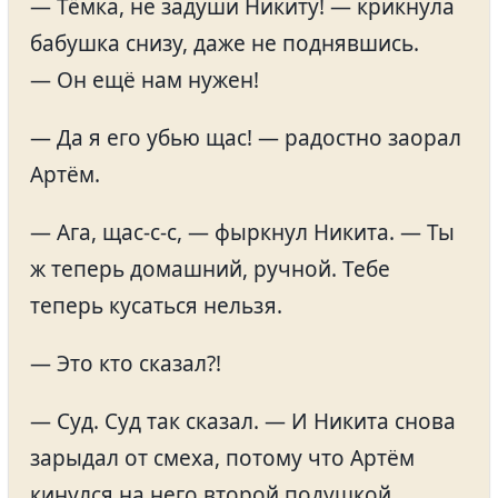
— Тёмка, не задуши Никиту! — крикнула
бабушка снизу, даже не поднявшись.
— Он ещё нам нужен!
— Да я его убью щас! — радостно заорал
Артём.
— Ага, щас-с-с, — фыркнул Никита. — Ты
ж теперь домашний, ручной. Тебе
теперь кусаться нельзя.
— Это кто сказал?!
— Суд. Суд так сказал. — И Никита снова
зарыдал от смеха, потому что Артём
кинулся на него второй подушкой.