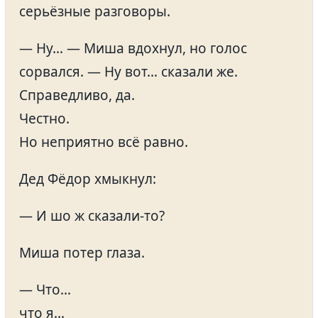
серьёзные разговоры.
— Ну… — Миша вдохнул, но голос
сорвался. — Ну вот… сказали же.
Справедливо, да.
Честно.
Но неприятно всё равно.
Дед Фёдор хмыкнул:
— И шо ж сказали-то?
Миша потер глаза.
— Что…
что я…