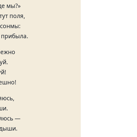
де мы?»
тут поля,
 сонмы:
 прибыла.
нежно
уй.
й!
решно!
яюсь,
ши.
няюсь —
 дыши.