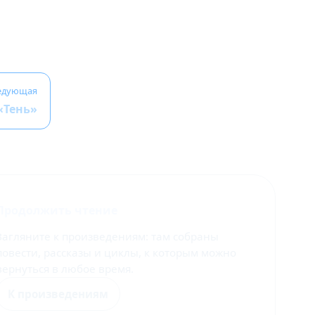
едующая
«Тень»
Продолжить чтение
Загляните к произведениям: там собраны
повести, рассказы и циклы, к которым можно
вернуться в любое время.
К произведениям