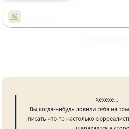
Перейти
к
Артёмка Клён
содержимому
Стихотв
Хехехе…
Вы когда-нибудь ловили себя на том
писать что-то настолько сюрреалист
шарахается в стор