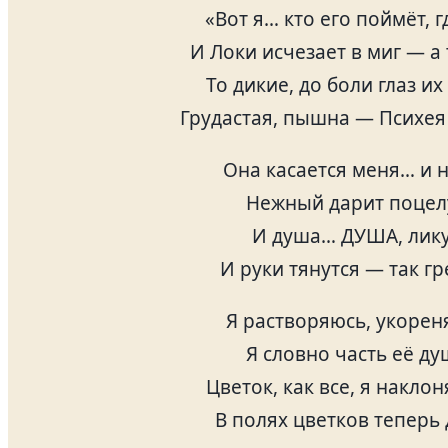
«Вот я… кто его поймёт, г
И Локи исчезает в миг — а 
То дикие, до боли глаз их
Грудастая, пышна — Психея
Она касается меня… и 
Нежный дарит поцел
И душа… ДУША, лику
И руки тянутся — так г
Я растворяюсь, укорен
Я словно часть её ду
Цветок, как все, я накло
В полях цветков теперь