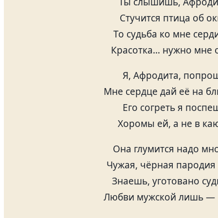
Ты слышишь, Афроди
Стучится птица об ок
То судьба ко мне серд
Красотка… нужно мне 
Я, Афродита, попрош
Мне сердце дай её на б
Его согреть я поспе
Хоромы ей, а не в ка
Она глумится надо мн
Чужая, чёрная пародия
Знаешь, уготовано су
Любви мужской лишь — 