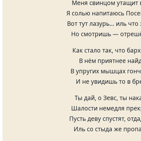
Меня свинцом утащит 
Я солью напитаюсь Посе
Вот тут лазурь… иль что 
Но смотришь — отреш
Как стало так, что бар
В нём приятнее най
В упругих мышцах гон
И не увидишь то в бр
Ты дай, о Зевс, ты нак
Шалости немедля прек
Пусть деву спустят, отд
Иль со стыда же пропа