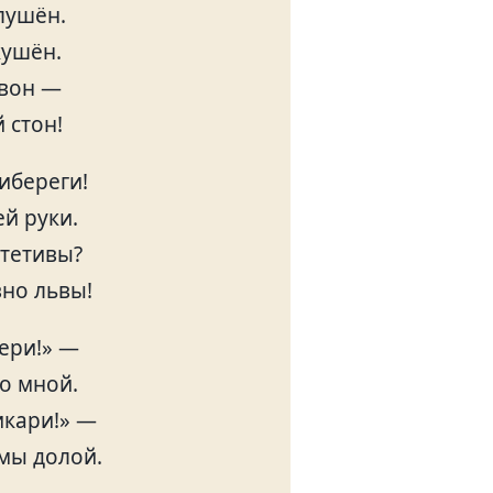
лушён.
кушён.
 вон —
 стон!
рибереги!
ей руки.
 тетивы?
но львы!
дери!» —
о мной.
икари!» —
мы долой.