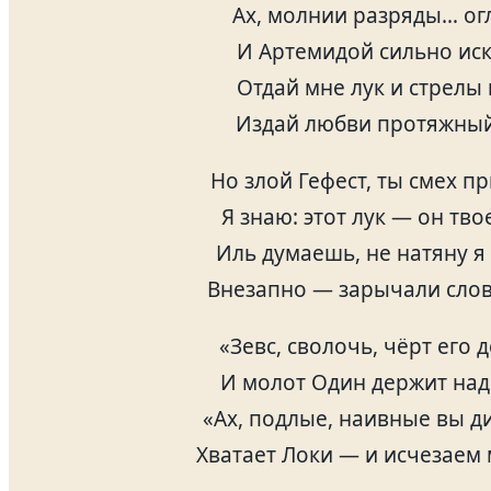
Ах, молнии разряды… ог
И Артемидой сильно ис
Отдай мне лук и стрелы
Издай любви протяжный
Но злой Гефест, ты смех п
Я знаю: этот лук — он тво
Иль думаешь, не натяну я
Внезапно — зарычали слов
«Зевс, сволочь, чёрт его 
И молот Один держит над
«Ах, подлые, наивные вы д
Хватает Локи — и исчезаем 