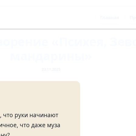
Главная
Пр
орение «Психея, Зев
мандарины»
23.11.2025
, что руки начинают
ичное, что даже муза
ону?