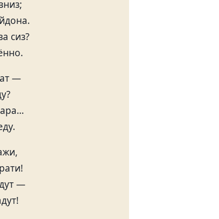
вниз;
йдона.
за сиз?
ённо.
хат —
ду?
чара…
еду.
ажи,
рати!
адут —
дут!