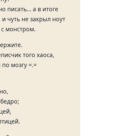
но писать… а в итоге
 и чуть не закрыл ноут
 с монстром.
держите.
писчик того хаоса,
 по мозгу =.=
но,
 бедро;
цей,
птицей.