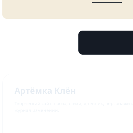
Артёмка Клён
Творческий сайт: проза, стихи, дневник, персонажи 
журнал изменений.