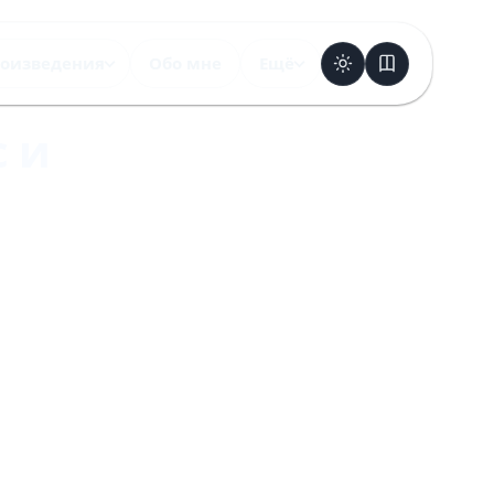
оизведения
Обо мне
Ещё
с и