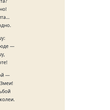
та?
но!
ита…
одно.
у:
люде —
шу,
юте!
ой —
 Змеи!
дьбой
колеи.