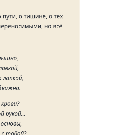
 пути, о тишине, о тех
епереносимыми, но всё
слышно,
лавкой,
 лапкой,
движно.
 крови?
ой рукой…
 основы,
 с тобой?