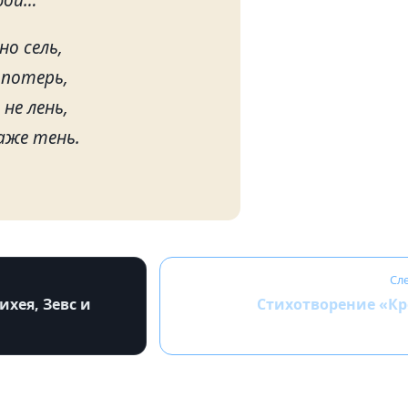
но сель,
 потерь,
не лень,
аже тень.
Сл
хея, Зевс и
Стихотворение «К