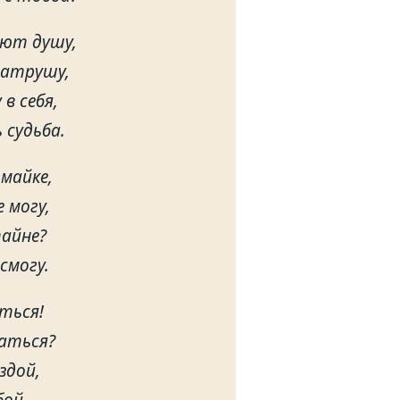
ют душу,
затрушу,
в себя,
 судьба.
майке,
 могу,
тайне?
смогу.
ться!
аться?
здой,
убой…