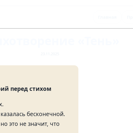
Главная
Пр
ихотворение «Тень»
23.11.2025
ий перед стихом
х.
 казалась бесконечной.
но это не значит, что