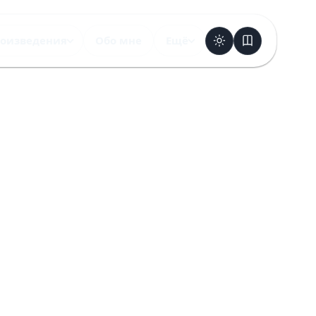
оизведения
Обо мне
Ещё