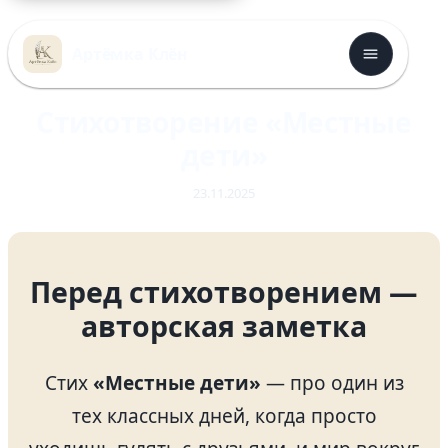
Перейти
к
Артёмка Клён
содержимому
Стихотворение «Местные
дети»
23.11.2025
Перед стихотворением —
авторская заметка
Стих
«Местные дети»
— про один из
тех классных дней, когда просто