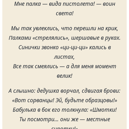
Мне палка — вида пистолета! — воин
света!
Мы так увлеклись, что перешли на крик,
Палками «стрелялись», шершавые в руках.
Синички звонко «ци-ци-ци» кались в
листах,
Все так смеялись — а для меня момент
велик!
А слышно: дедушка ворчал, сдвигая брови:
«Вот сорванцы! Эй, будьте образцовы!»
Бабулька в бок его толкнула: «Шмотки!
Ты посмотри… они же — местные
сиротки!»