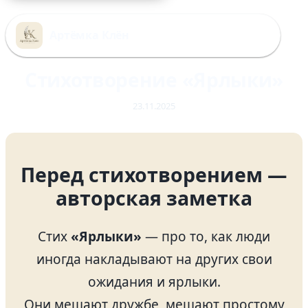
Перейти
к
Артёмка Клён
содержимому
Стихотворение «Ярлыки»
23.11.2025
Перед стихотворением —
авторская заметка
Стих
«Ярлыки»
— про то, как люди
иногда накладывают на других свои
ожидания и ярлыки.
Они мешают дружбе, мешают простому