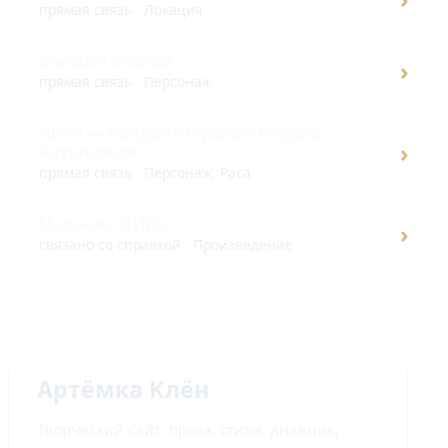
прямая связь · Локация
Михаил Клёнов
›
прямая связь · Персонаж
НИРА — Нейроинтерфейс Разума
›
Автономии
прямая связь · Персонаж, Раса
Мальчик НИРА
›
связано со справкой · Произведение
Артёмка Клён
Творческий сайт: проза, стихи, дневник,