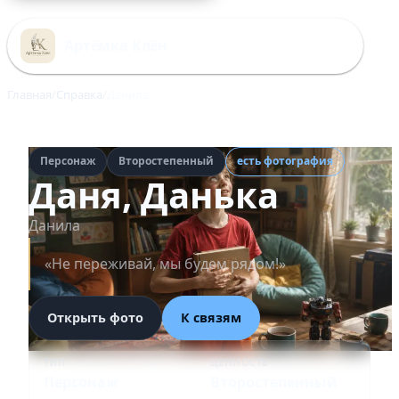
Перейти
к
Артёмка Клён
содержимому
Главная
Справка
Данила
Персонаж
Второстепенный
есть фотография
Даня, Данька
Данила
«Не переживай, мы будем рядом!»
Открыть фото
К связям
ТИП
ЦЕННОСТЬ
Персонаж
Второстепенный