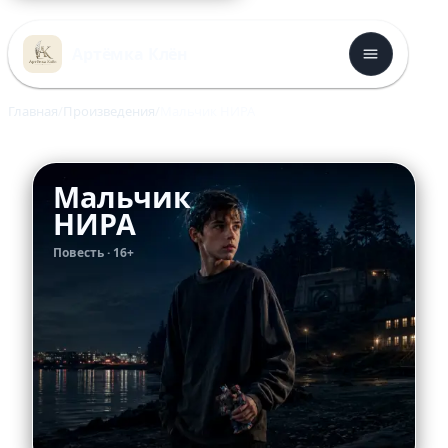
Перейти
к
Артёмка Клён
содержимому
Главная
Произведения
Мальчик НИРА
Мальчик
НИРА
Повесть · 16+