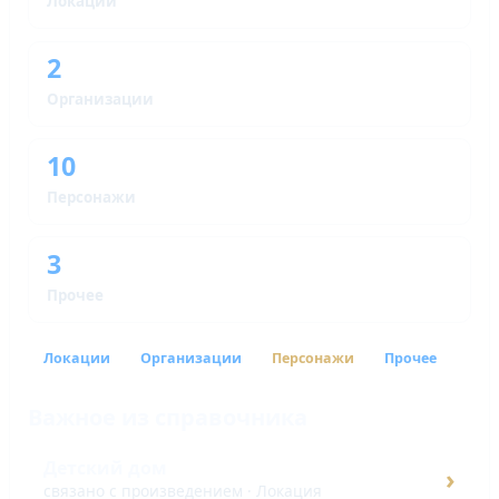
Локации
2
Организации
10
Персонажи
3
Прочее
Локации
Организации
Персонажи
Прочее
Важное из справочника
Детский дом
›
связано с произведением · Локация