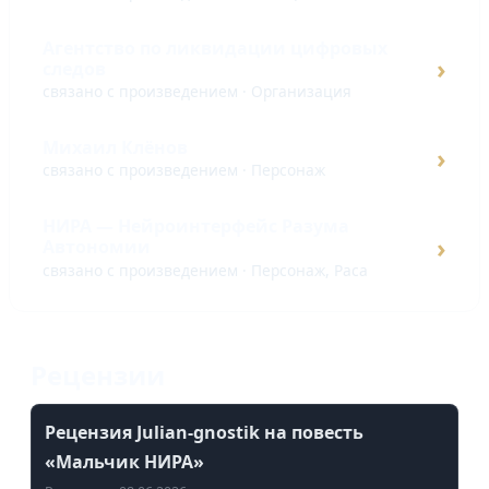
Агентство по ликвидации цифровых
›
следов
связано с произведением · Организация
Михаил Клёнов
›
связано с произведением · Персонаж
НИРА — Нейроинтерфейс Разума
›
Автономии
связано с произведением · Персонаж, Раса
Рецензии
Рецензия Julian-gnostik на повесть
«Мальчик НИРА»