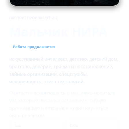
ПАСПОРТ ПРОИЗВЕДЕНИЯ
Мальчик НИРА
Работа продолжается
искусственный интеллект, детство, детский дом,
братство, доверие, травма и восстановление,
тайные организации, спецслужбы,
человечность, этика технологий.
Фантастическая повесть о мальчике-носителе
ИИ, который пытается остановить тайную
организацию и впервые в жизни научиться
быть ребёнком.
Глав
Слов