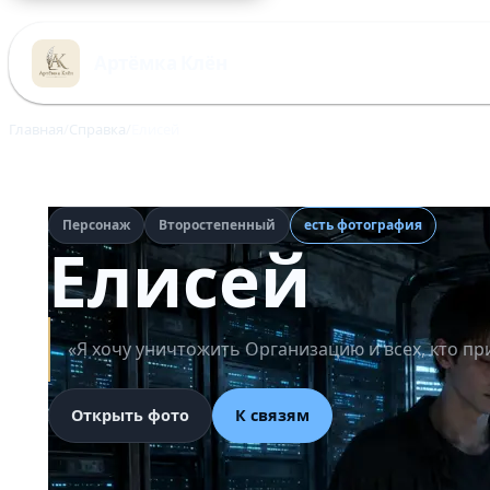
Перейти
к
Артёмка Клён
содержимому
Главная
Справка
Елисей
Персонаж
Второстепенный
есть фотография
Елисей
«Я хочу уничтожить Организацию и всех, кто п
Открыть фото
К связям