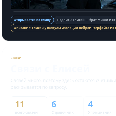
Открывается по клику
Подпись: Елисей — брат Миши и Е
Описание: Елисей у капсулы изоляции нейроинтерфейса из
СВЯЗИ
Связи с Елисей
Связей много, поэтому здесь остаются счётчик
раскрывается по запросу.
11
6
4
всего связей
Справочник
Упоминания