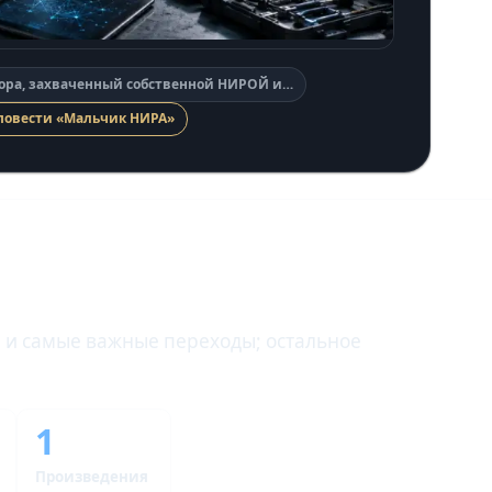
гора, захваченный собственной НИРОЙ и…
 повести «Мальчик НИРА»
и и самые важные переходы; остальное
1
Произведения