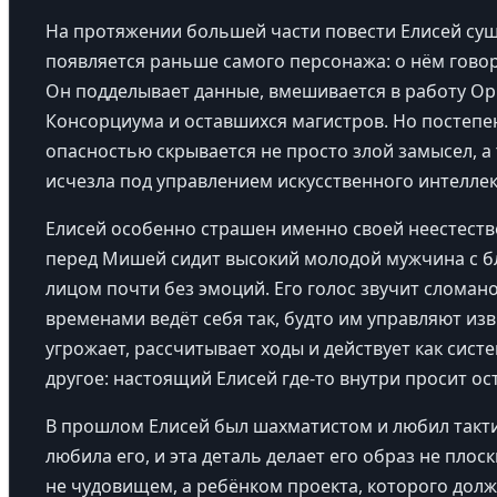
На протяжении большей части повести Елисей суще
появляется раньше самого персонажа: о нём говор
Он подделывает данные, вмешивается в работу Орг
Консорциума и оставшихся магистров. Но постепе
опасностью скрывается не просто злой замысел, а
исчезла под управлением искусственного интеллек
Елисей особенно страшен именно своей неестестве
перед Мишей сидит высокий молодой мужчина с бл
лицом почти без эмоций. Его голос звучит сломано,
временами ведёт себя так, будто им управляют изв
угрожает, рассчитывает ходы и действует как сист
другое: настоящий Елисей где-то внутри просит ос
В прошлом Елисей был шахматистом и любил такт
любила его, и эта деталь делает его образ не пло
не чудовищем, а ребёнком проекта, которого долж