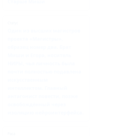
Старше Миши
Статус
Один из высших магистров
проекта «Магистры»,
образец номер два. Брат
Миши и Егора, носитель
НИРЫ, чья личность была
почти полностью подавлена
искусственным
интеллектом. Главный
антагонист повести, позже
освобождённый через
изоляцию нейроинтерфейса.
Раса