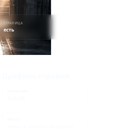
СТРАНИЦА
есть
Профиль справки
Полное имя
Елисей
Возраст
Точный возраст не указан.