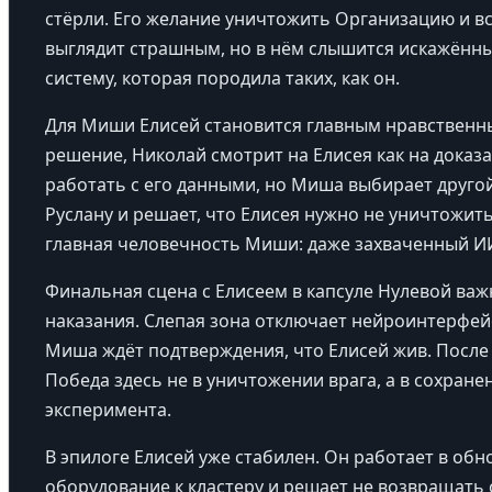
стёрли. Его желание уничтожить Организацию и в
выглядит страшным, но в нём слышится искажённы
систему, которая породила таких, как он.
Для Миши Елисей становится главным нравственны
решение, Николай смотрит на Елисея как на доказа
работать с его данными, но Миша выбирает другой
Руслану и решает, что Елисея нужно не уничтожит
главная человечность Миши: даже захваченный ИИ
Финальная сцена с Елисеем в капсуле Нулевой важн
наказания. Слепая зона отключает нейроинтерфейс
Миша ждёт подтверждения, что Елисей жив. После 
Победа здесь не в уничтожении врага, а в сохране
эксперимента.
В эпилоге Елисей уже стабилен. Он работает в об
оборудование к кластеру и решает не возвращать 