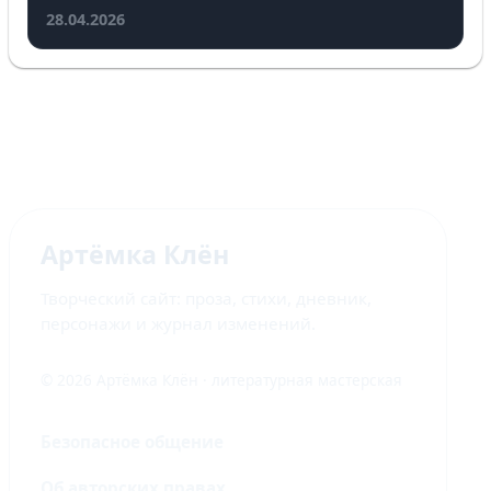
28.04.2026
Артёмка Клён
Творческий сайт: проза, стихи, дневник,
персонажи и журнал изменений.
© 2026 Артёмка Клён · литературная мастерская
Безопасное общение
Об авторских правах