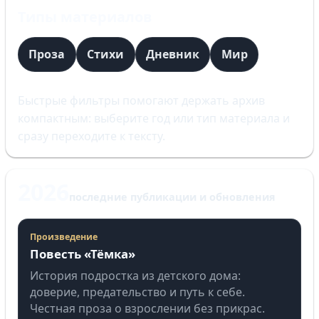
Типы материалов
Проза
Стихи
Дневник
Мир
Быстрые фильтры помогают держать архив
компактным: выберите год или тип материала и
сразу переходите к тексту.
2026
последние публикации и обновления
Произведение
Повесть «Тёмка»
История подростка из детского дома:
доверие, предательство и путь к себе.
Честная проза о взрослении без прикрас.