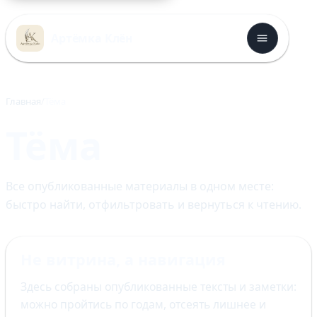
Перейти
к
Артёмка Клён
содержимому
Главная
тёма
тёма
Все опубликованные материалы в одном месте:
быстро найти, отфильтровать и вернуться к чтению.
Не витрина, а навигация
Здесь собраны опубликованные тексты и заметки:
можно пройтись по годам, отсеять лишнее и