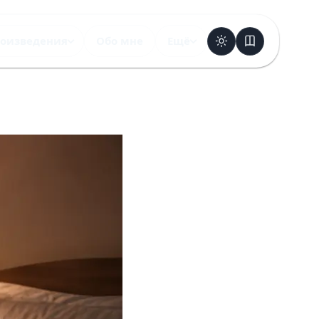
оизведения
Обо мне
Ещё