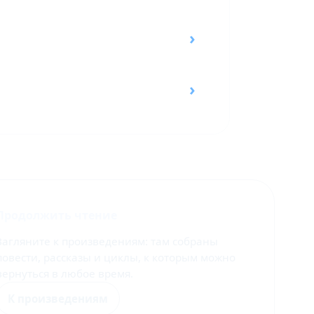
›
›
Продолжить чтение
Загляните к произведениям: там собраны
повести, рассказы и циклы, к которым можно
вернуться в любое время.
К произведениям