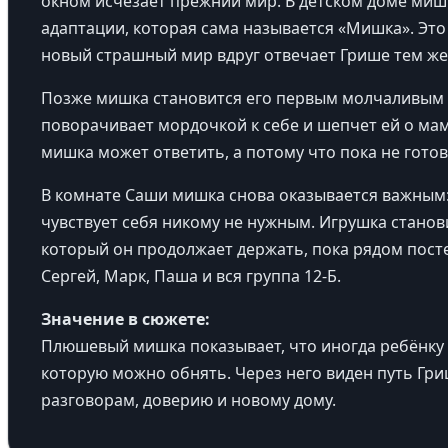
окном исчезает прежний мир. В детском доме миш
адаптации, которая сама называется «Мишка». Это
новый страшный мир вдруг отвечает Грише тем же 
Позже мишка становится его первым молчаливым 
поворачивает мордочкой к себе и шепчет ей о маме
мишка может ответить, а потому что пока не готов
В комнате Саши мишка снова оказывается важным:
чувствует себя никому не нужным. Игрушка стано
который он продолжает держать, пока рядом пос
Сергей, Марк, Паша и вся группа 12-Б.
Значение в сюжете:
Плюшевый мишка показывает, что иногда ребёнку 
которую можно обнять. Через него виден путь Гри
разговорам, доверию и новому дому.