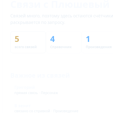
Связи с Плюшевый
Связей много, поэтому здесь остаются счётчик
раскрывается по запросу.
5
4
1
всего связей
Справочник
Произведения
Важное из связей
Григорий
прямая связь · Персонаж
В зенит
связано со справкой · Произведение