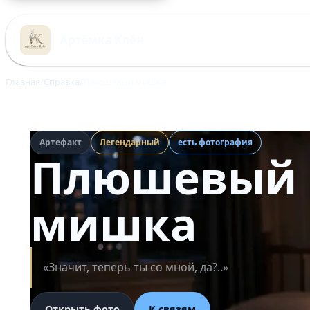
Перейти
к
Артёмка Клён
содержимому
Главная
Справка
Плюшевый мишка
Артефакт
Легендарный
есть фотография
Плюшевый
мишка
«Значит, теперь ты со мной, да?..»
Открыть фото
К связям