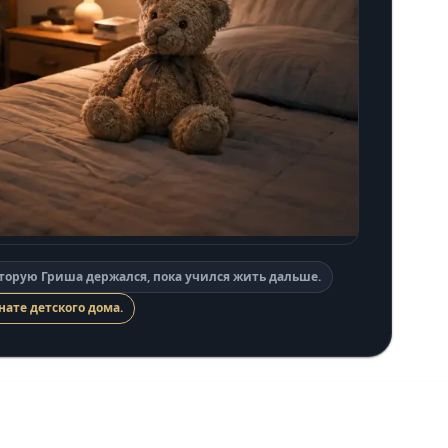
оторую Гриша держался, пока учился жить дальше.
ате детского дома.