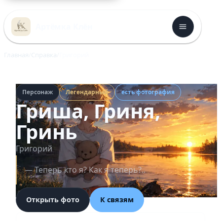
Перейти
к
Артёмка Клён
содержимому
Главная
Справка
Григорий
Персонаж
Легендарный
есть фотография
Гриша, Гриня,
Гринь
Григорий
— Теперь кто я? Как я теперь?..
Открыть фото
К связям