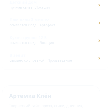
Детский дом
›
прямая связь · Локация
Плюшевый мишка
›
ссылается сюда · Артефакт
Кухня группы 12-Б
›
ссылается сюда · Локация
В зенит
›
связано со справкой · Произведение
Артёмка Клён
Творческий сайт: проза, стихи, дневник,