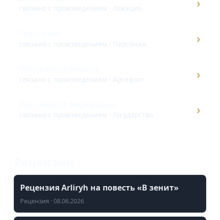
›
связано с произведением · Локация
Григорий
›
связано с произведением · Персонаж
Плюшевый мишка
›
связано с произведением · Артефакт
Российская Федерация
›
связано с произведением · Государство
Рецензии
Рецензия Arliryh на повесть «В зенит»
Рецензия · 08.06.2026