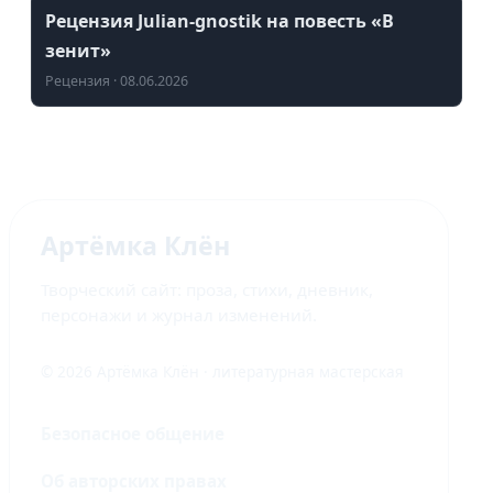
Рецензия Julian-gnostik на повесть «В
зенит»
Рецензия · 08.06.2026
Артёмка Клён
Творческий сайт: проза, стихи, дневник,
персонажи и журнал изменений.
© 2026 Артёмка Клён · литературная мастерская
Безопасное общение
Об авторских правах