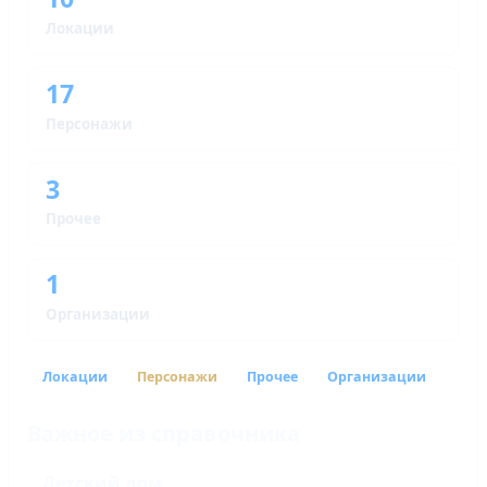
Локации
17
Персонажи
3
Прочее
1
Организации
Локации
Персонажи
Прочее
Организации
Важное из справочника
Детский дом