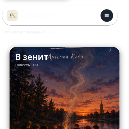
Перейти
к
Артёмка Клён
содержимому
Главная
Произведения
В зенит
В зенит
Повесть · 16+