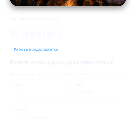
ПАСПОРТ ПРОИЗВЕДЕНИЯ
В зенит
Работа продолжается
Повесть о нахождении, даже через потерю
Новая семья, не обязательно по крови.
Глав
Слов
7
27 669
Чтение
≈ 154 мин