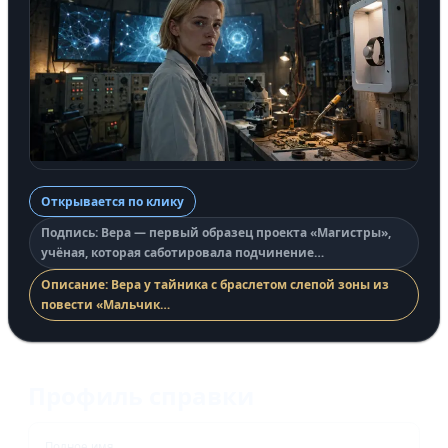
Открывается по клику
Подпись: Вера — первый образец проекта «Магистры»,
учёная, которая саботировала подчинение…
Описание: Вера у тайника с браслетом слепой зоны из
повести «Мальчик…
Профиль справки
Полное имя