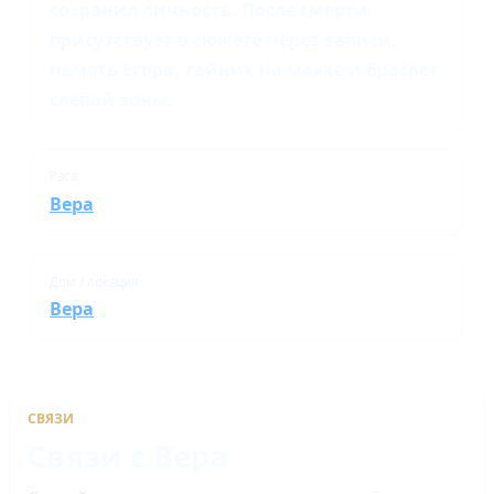
сохранил личность. После смерти
присутствует в сюжете через записи,
память Егора, тайник на маяке и браслет
слепой зоны.
Раса
Вера
Дом / локация
Вера
СВЯЗИ
Связи с Вера