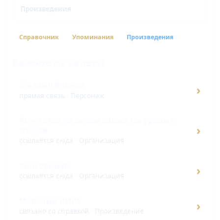
Произведения
Справочник
Упоминания
Произведения
Важное из связей
Михаил Клёнов
›
прямая связь · Персонаж
Агентство по ликвидации цифровых
›
следов
ссылается сюда · Организация
Консорциум
›
ссылается сюда · Организация
Мальчик НИРА
›
связано со справкой · Произведение