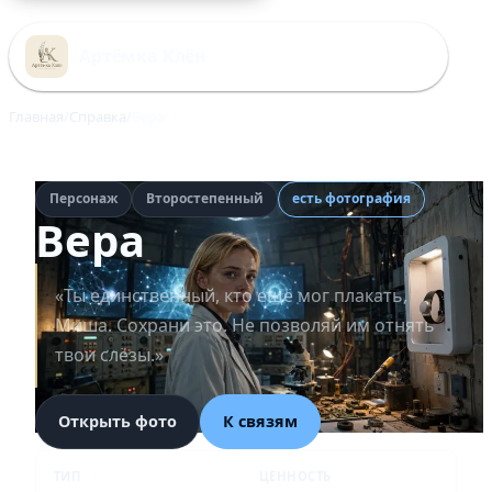
Перейти
к
Артёмка Клён
содержимому
Главная
Справка
Вера
Персонаж
Второстепенный
есть фотография
Вера
«Ты единственный, кто ещё мог плакать,
Миша. Сохрани это. Не позволяй им отнять
твои слёзы.»
Открыть фото
К связям
ТИП
ЦЕННОСТЬ