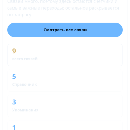
Связей много, поэтому здесь остаются счётчики и
самые важные переходы; остальное раскрывается
по запросу.
Смотреть все связи
9
всего связей
5
Справочник
3
Упоминания
1