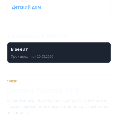
База / штаб
Детский дом
Связанные тексты
В зенит
Произведение · 20.05.2026
СВЯЗИ
Связи с Группа 12-Б
Связей много, поэтому здесь остаются счётчики и
самые важные переходы; остальное раскрывается
по запросу.