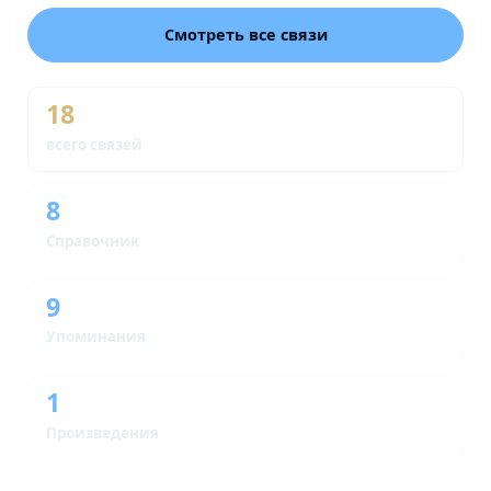
Смотреть все связи
18
всего связей
8
Справочник
9
Упоминания
1
Произведения