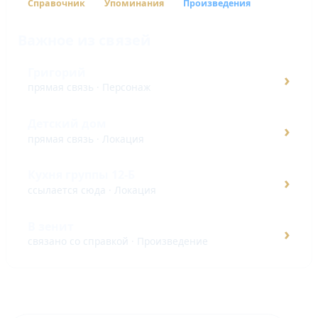
Справочник
Упоминания
Произведения
Важное из связей
Григорий
›
прямая связь · Персонаж
Детский дом
›
прямая связь · Локация
Кухня группы 12-Б
›
ссылается сюда · Локация
В зенит
›
связано со справкой · Произведение