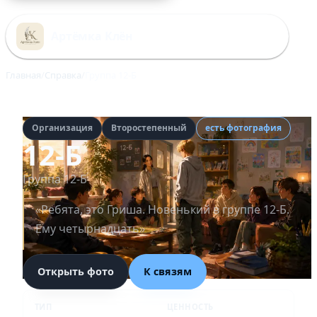
Перейти
к
Артёмка Клён
содержимому
Главная
Справка
Группа 12-Б
Организация
Второстепенный
есть фотография
12-Б
Группа 12-Б
«Ребята, это Гриша. Новенький в группе 12-Б.
Ему четырнадцать»
Открыть фото
К связям
ТИП
ЦЕННОСТЬ