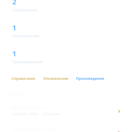
2
Справочник
1
Упоминания
1
Произведения
Справочник
Упоминания
Произведения
Связи
Детский дом
›
прямая связь · Локация
Кухня группы 12-Б
›