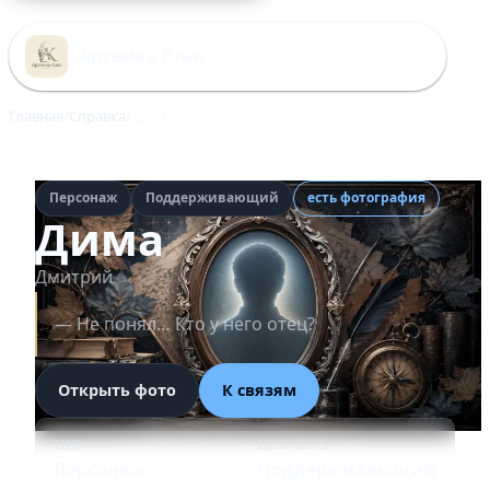
Перейти
к
Артёмка Клён
содержимому
Главная
Справка
Дмитрий
Персонаж
Поддерживающий
есть фотография
Дима
Дмитрий
— Не понял… Кто у него отец?
Открыть фото
К связям
ТИП
ЦЕННОСТЬ
Персонаж
Поддерживающий