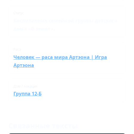
Статус
Воспитанник семейной группы детского
дома «В зенит».
Раса
Человек — раса мира Артэона | Игра
Артэона
Дом / локация
Группа 12-Б
Связанные тексты