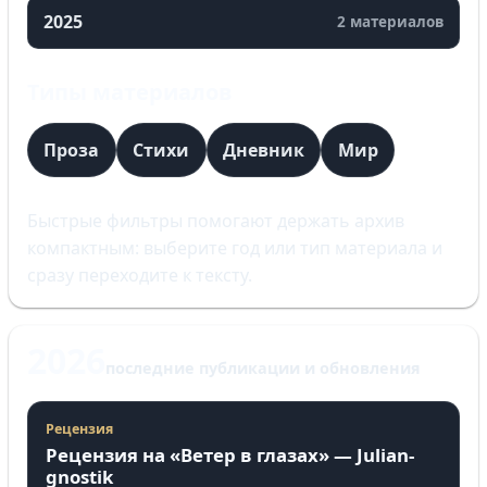
2025
2 материалов
Типы материалов
Проза
Стихи
Дневник
Мир
Быстрые фильтры помогают держать архив
компактным: выберите год или тип материала и
сразу переходите к тексту.
2026
последние публикации и обновления
Рецензия
Рецензия на «Ветер в глазах» — Julian-
gnostik