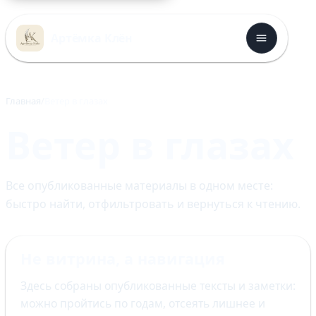
Перейти
к
Артёмка Клён
содержимому
Главная
Ветер в глазах
Ветер в глазах
Все опубликованные материалы в одном месте:
быстро найти, отфильтровать и вернуться к чтению.
Не витрина, а навигация
Здесь собраны опубликованные тексты и заметки:
можно пройтись по годам, отсеять лишнее и