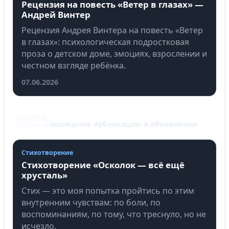
Рецензия на повесть «Ветер в глазах» —
Андрей Винтер
Рецензия Андрея Винтера на повесть «Ветер
в глазах»: психологическая подростковая
проза о детском доме, эмоциях, взрослении и
честном взгляде ребёнка.
07.06.2026
2025
последние публикации и обновления
Стихотворение
Стихотворение «Осколок — всё ещё
хрусталь»
Стих — это моя попытка пройтись по этим
внутренним чувствам: по боли, по
воспоминаниям, по тому, что треснуло, но не
исчезло.