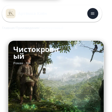
Перейти
к
Артёмка Клён
содержимому
Главная
Произведения
Чистокровный
Чистокровн
ый
Роман · 16+