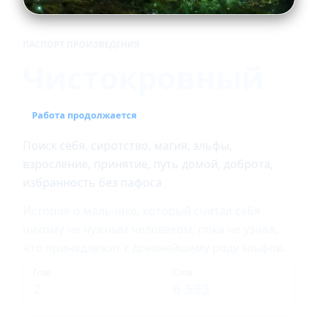
ПАСПОРТ ПРОИЗВЕДЕНИЯ
Чистокровный
Работа продолжается
Поиск себя, сиротство, магия, эльфы,
взросление, принятие, путь домой, доброта,
избранность без пафоса
История о мальчике, который считал себя
никому не нужным человеком, пока не узнал,
что принадлежит к древнейшему роду эльфов.
Глав
Слов
2
6 593