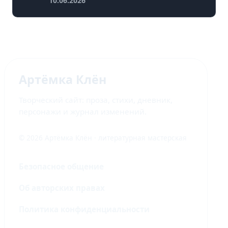
10.06.2026
Артёмка Клён
Творческий сайт: проза, стихи, дневник,
персонажи и журнал изменений.
© 2026 Артёмка Клён · литературная мастерская
Безопасное общение
Об авторских правах
Политика конфиденциальности