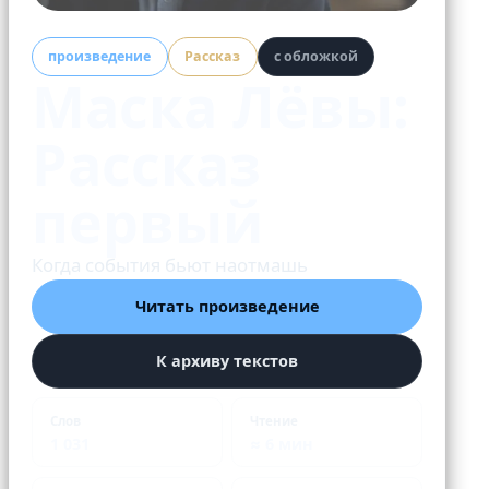
произведение
Рассказ
с обложкой
Маска Лёвы:
Рассказ
первый
Когда события бьют наотмашь
Читать произведение
К архиву текстов
Слов
Чтение
1 031
≈ 6 мин