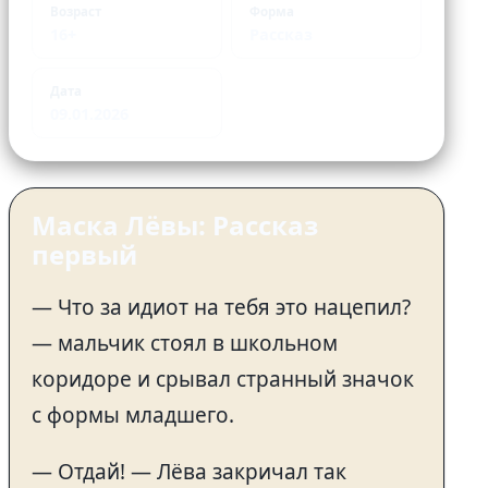
Возраст
Форма
16+
Рассказ
Дата
09.01.2026
Маска Лёвы: Рассказ
первый
— Что за идиот на тебя это нацепил?
— мальчик стоял в школьном
коридоре и срывал странный значок
с формы младшего.
— Отдай! — Лёва закричал так