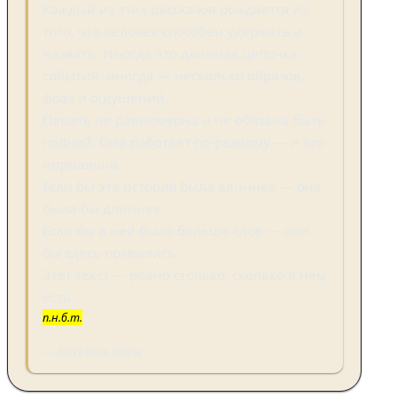
Каждый из этих рассказов рождается из
того, что человек способен удержать и
назвать. Иногда это длинная цепочка
событий, иногда — несколько образов,
фраз и ощущений.
Память не равномерна и не обязана быть
полной. Она работает по-разному — и это
нормально.
Если бы эта история была длиннее — она
была бы длиннее.
Если бы в ней было больше слов — они
бы здесь появились.
Этот текст — ровно столько, сколько в нём
есть.
п.н.б.т.
— Артёмка Клён