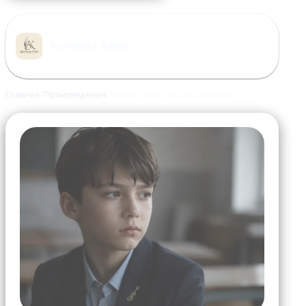
Перейти
к
Артёмка Клён
содержимому
Главная
Произведения
Маска Лёвы: Рассказ первый