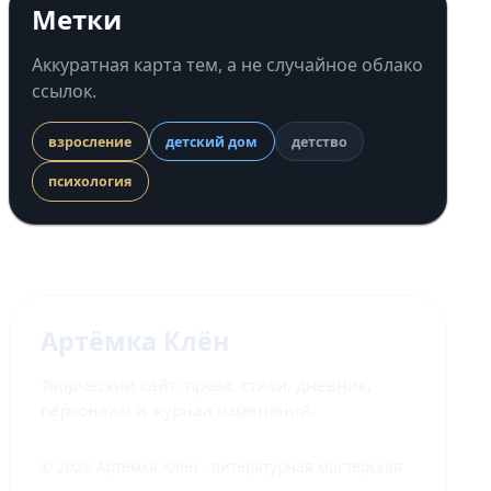
Метки
Аккуратная карта тем, а не случайное облако
ссылок.
взросление
детский дом
детство
психология
Артёмка Клён
Творческий сайт: проза, стихи, дневник,
персонажи и журнал изменений.
© 2026 Артёмка Клён · литературная мастерская