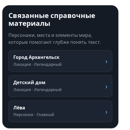
Связанные справочные
материалы
Персонажи, места и элементы мира,
которые помогают глубже понять текст.
Город Архангельск
›
Локация · Легендарный
Детский дом
›
Локация · Легендарный
Лёва
›
Персонаж · Главный