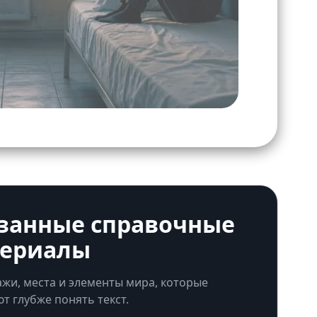
занные справочные
ериалы
жи, места и элементы мира, которые
т глубже понять текст.