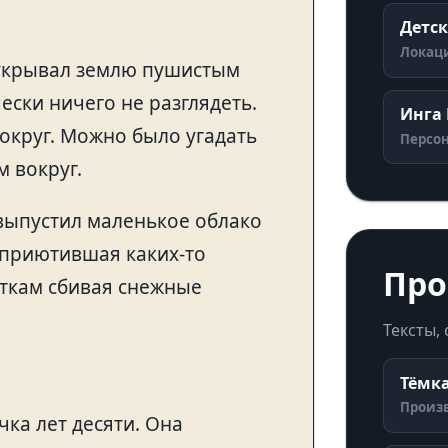
Детс
Локаци
 укрывал землю пушистым
ски ничего не разглядеть.
Инга
вокруг. Можно было угадать
Персон
 вокруг.
 выпустил маленькое облако
 приютившая каких-то
Про
еткам сбивая снежные
Тексты,
Тёмка
Произ
ка лет десяти. Она