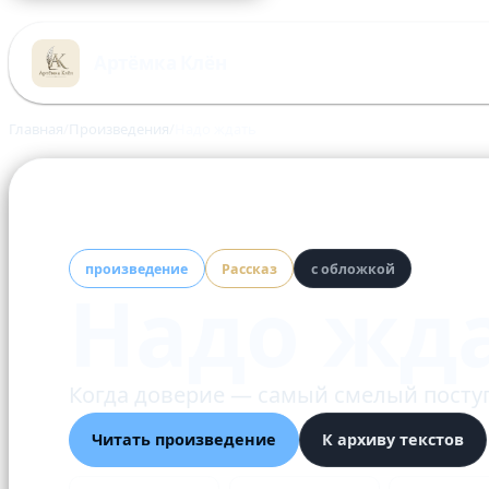
Перейти
к
Артёмка Клён
содержимому
Главная
Произведения
Надо ждать
произведение
Рассказ
с обложкой
Надо жд
Когда доверие — самый смелый посту
Читать произведение
К архиву текстов