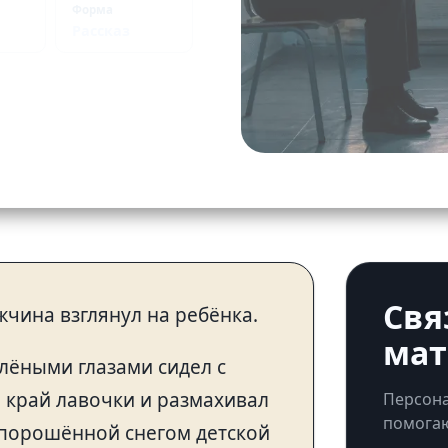
Форма
Рассказ
Свя
чина взглянул на ребёнка.
мат
лёными глазами сидел с
 край лавочки и размахивал
Персона
помогаю
апорошённой снегом детской