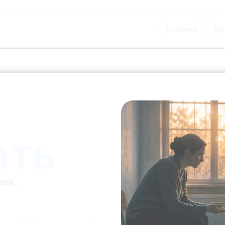
Главная
Пр
ать
пок.