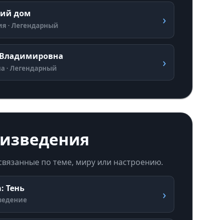
кий дом
›
я · Легендарный
 Владимировна
›
а · Легендарный
изведения
 связанные по теме, миру или настроению.
: Тень
›
ведение