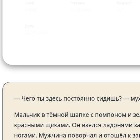
Слов
Чтение
Возраст
2 093
≈ 12 мин
12+
Дата
22.05.2026
— Чего ты здесь постоянно сидишь? — муж
Мальчик в тёмной шапке с помпоном и зе
красными щеками. Он взялся ладонями за
ногами. Мужчина поворчал и отошёл к з