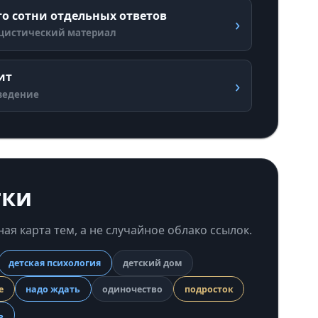
о сотни отдельных ответов
›
цистический материал
ит
›
ведение
тки
ная карта тем, а не случайное облако ссылок.
детская психология
детский дом
е
надо ждать
одиночество
подросток
ь