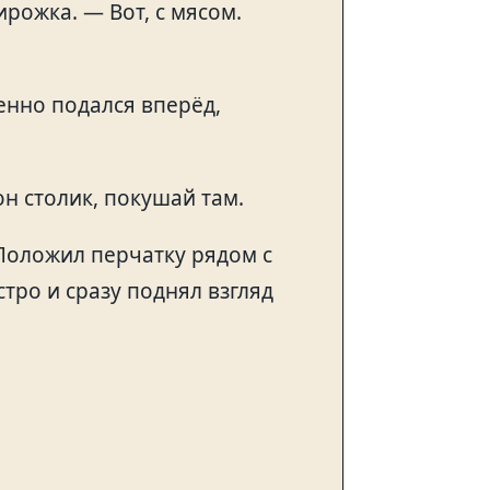
рожка. — Вот, с мясом.
енно подался вперёд,
он столик, покушай там.
 Положил перчатку рядом с
тро и сразу поднял взгляд