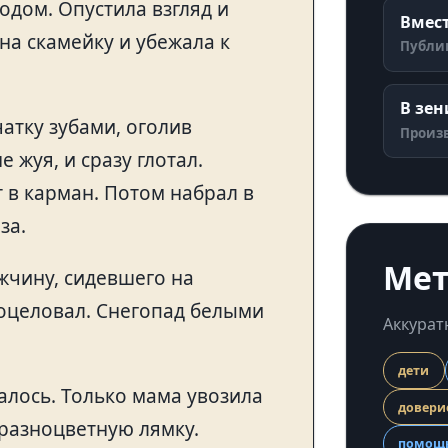
одом. Опустила взгляд и
Вмест
на скамейку и убежала к
Публи
В зен
атку зубами, оголив
Произ
 жуя, и сразу глотал.
т в карман. Потом набрал в
за.
Ме
жчину, сидевшего на
поцеловал. Снегопад белыми
Аккурат
дети
алось. Только мама увозила
довери
 разноцветную лямку.
помощ