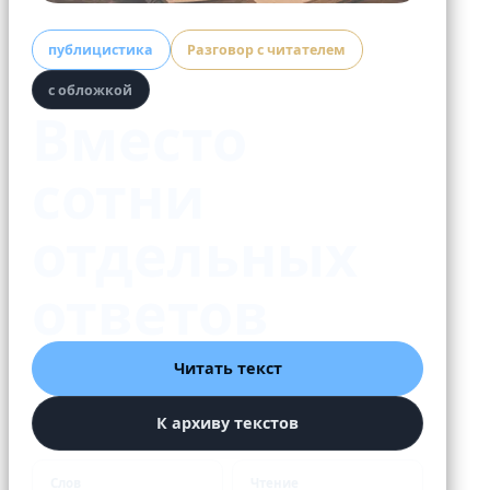
публицистика
Разговор с читателем
с обложкой
Вместо
сотни
отдельных
ответов
Читать текст
К архиву текстов
Слов
Чтение