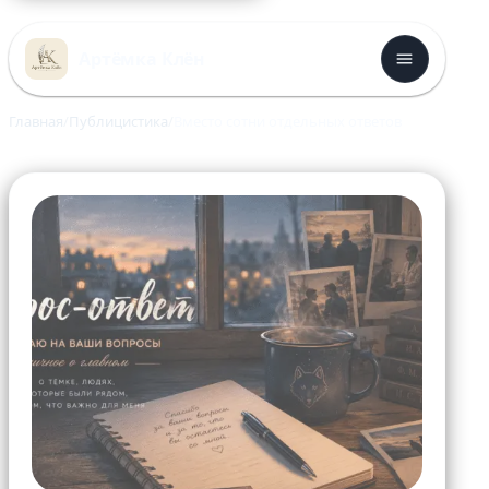
Перейти
к
Артёмка Клён
содержимому
Главная
Публицистика
Вместо сотни отдельных ответов