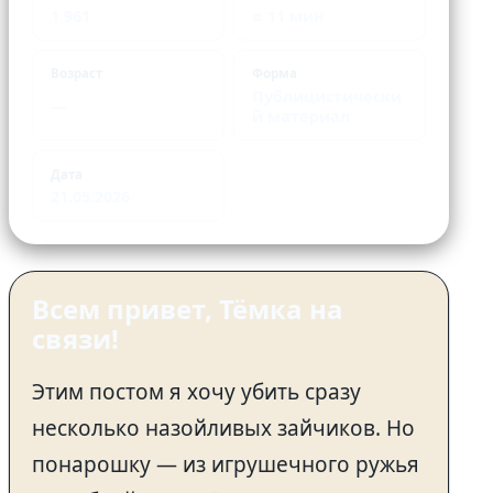
1 961
≈ 11 мин
Возраст
Форма
Публицистически
—
й материал
Дата
21.05.2026
Всем привет, Тёмка на
связи!
Этим постом я хочу убить сразу
несколько назойливых зайчиков. Но
понарошку — из игрушечного ружья