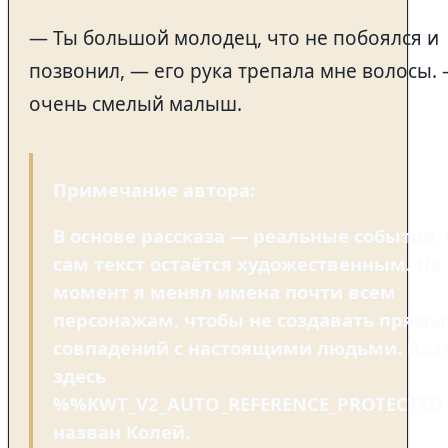
— Ты большой молодец, что не побоялся и
позвонил, — его рука трепала мне волосы.
очень смелый малыш.
Примечание автора
:
В основе рассказа — реальные события, 
сам текст остаётся художественным. На 
момент я менял имена почти всем
персонажам, чтобы не создавать прямы
совпадений с настоящими людьми. Поэ
здесь
%%KWT_V2_AUTO_REFERENCE_PROTECTED
назван Колей.