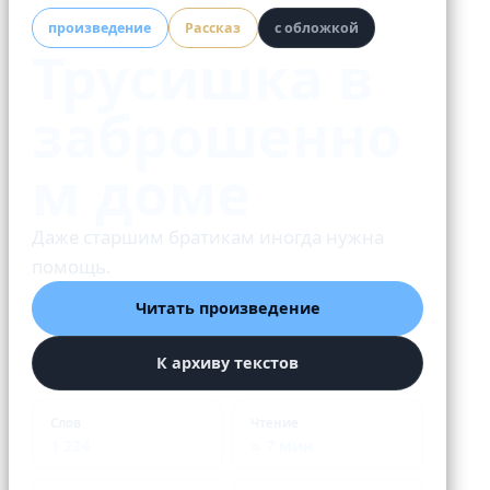
произведение
Рассказ
с обложкой
Трусишка в
заброшенно
м доме
Даже старшим братикам иногда нужна
помощь.
Читать произведение
К архиву текстов
Слов
Чтение
1 224
≈ 7 мин