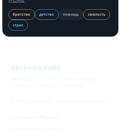
ссылок.
братство
детство
помощь
смелость
страх
Артёмка Клён
Творческий сайт: проза, стихи, дневник,
персонажи и журнал изменений.
© 2026 Артёмка Клён · литературная мастерская
Безопасное общение
Об авторских правах