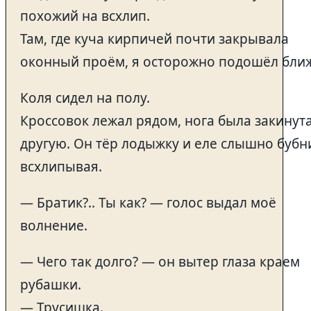
похожий на всхлип.
Там, где куча кирпичей почти закрывала
оконный проём, я осторожно подошёл бли
Коля сидел на полу.
Кроссовок лежал рядом, нога была закинут
другую. Он тёр лодыжку и еле слышно бубн
всхлипывая.
— Братик?.. Ты как? — голос выдал моё
волнение.
— Чего так долго? — он вытер глаза краем
рубашки.
— Трусишка.