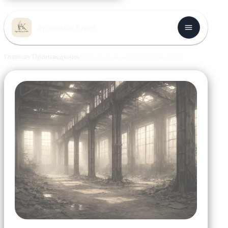
Перейти
к
Артёмка Клён
содержимому
Главная
Произведения
Трусишка в заброшенном доме