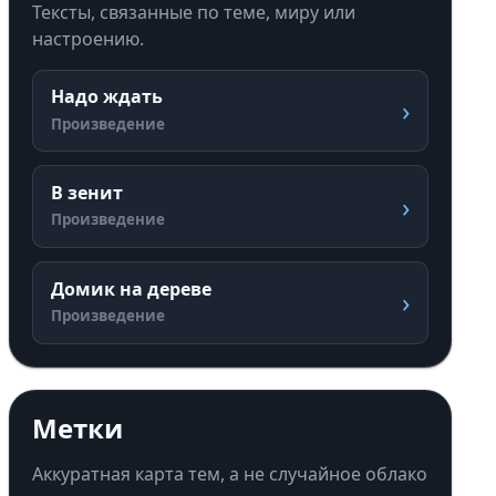
Тексты, связанные по теме, миру или
настроению.
Надо ждать
›
Произведение
В зенит
›
Произведение
Домик на дереве
›
Произведение
Метки
Аккуратная карта тем, а не случайное облако