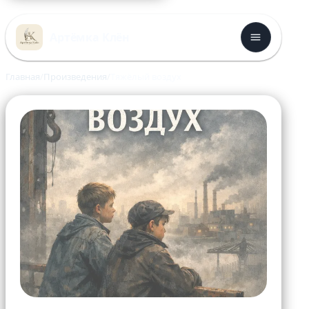
Перейти
к
Артёмка Клён
содержимому
Главная
Произведения
Тяжёлый воздух