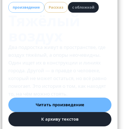
произведение
Рассказ
с обложкой
Тяжёлый
воздух
Два подростка живут в пространстве, где
воздух тяжёлый, а опоры неочевидны.
Один ищет их в конструкции и линиях
города. Другой — в правде о человеке,
который не может остаться, но всё равно
помогает. Это история о том, как находят
то, на чём можно стоять.
Читать произведение
К архиву текстов