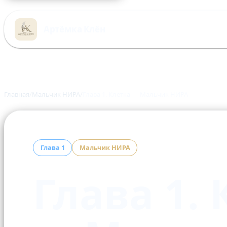
Перейти
к
Артёмка Клён
содержимому
Главная
Мальчик НИРА
Глава 1. Клетка — Мальчик НИРА
Глава 1
Мальчик НИРА
Глава 1.