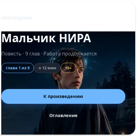
ПРОИЗВЕДЕНИЕ
Мальчик НИРА
Повесть · 9 глав · Работа продолжается
глава 1 из 9
≈ 12 мин
16+
К произведению
Оглавление