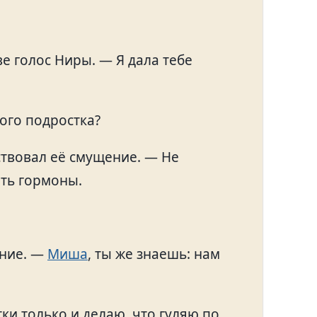
е голос Ниры. — Я дала тебе
ого подростка?
ствовал её смущение. — Не
ать гормоны.
ение. —
Миша
, ты же знаешь: нам
тки только и делаю, что гуляю по