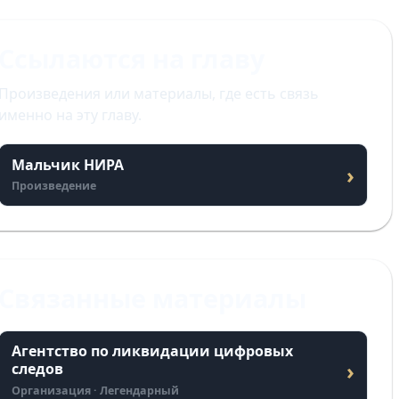
Ссылаются на главу
Произведения или материалы, где есть связь
именно на эту главу.
Мальчик НИРА
›
Произведение
Связанные материалы
Агентство по ликвидации цифровых
›
следов
Организация · Легендарный