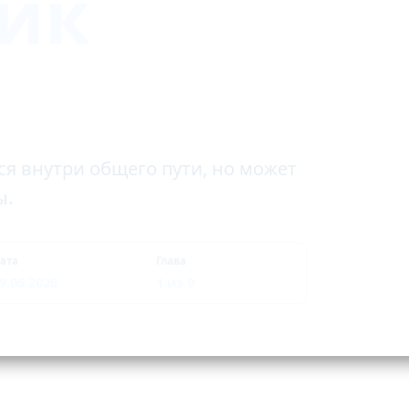
ик
ся внутри общего пути, но может
ы.
ата
Глава
9.06.2026
1 из 9