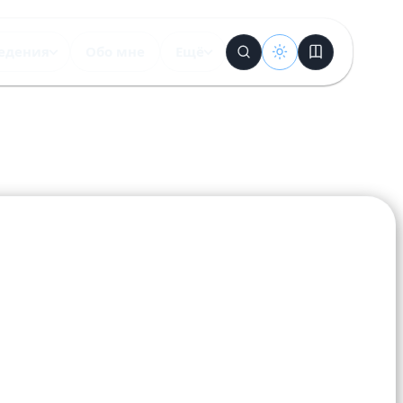
едения
Обо мне
Ещё