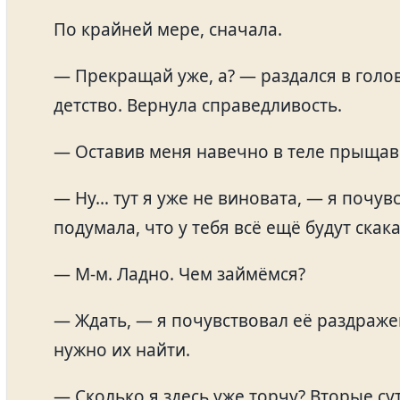
По крайней мере, сначала.
— Прекращай уже, а? — раздался в голов
детство. Вернула справедливость.
— Оставив меня навечно в теле прыщав
— Ну… тут я уже не виновата, — я почув
подумала, что у тебя всё ещё будут скак
— М-м. Ладно. Чем займёмся?
— Ждать, — я почувствовал её раздраж
нужно их найти.
— Сколько я здесь уже торчу? Вторые су