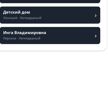
Детский дом
›
Локация · Легендарный
Инга Владимировна
›
Персона · Легендарный