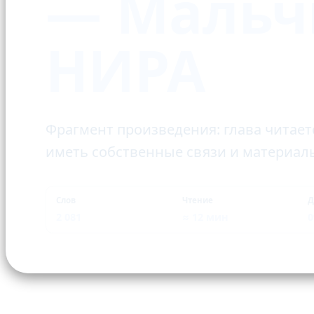
— Мальч
НИРА
Фрагмент произведения: глава читает
иметь собственные связи и материал
Слов
Чтение
Д
2 081
≈ 12 мин
0