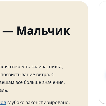
а — Мальчик
кая свежесть залива, пихта,
посвистывание ветра. С
вещам всё больше значения.
ель.
дов
глубоко законспирировано.