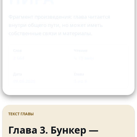
Фрагмент произведения: глава читается
внутри общего пути, но может иметь
собственные связи и материалы.
Слов
Чтение
2 664
≈ 15 мин
Дата
Глава
09.06.2026
3 из 9
ТЕКСТ ГЛАВЫ
Глава 3. Бункер —