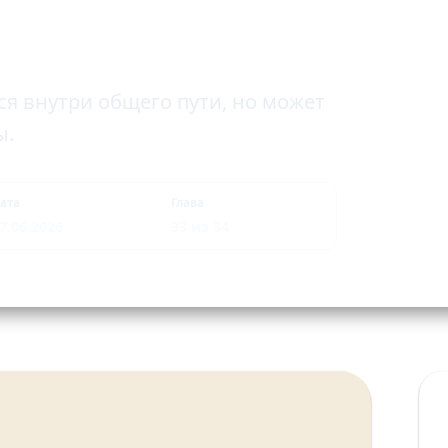
ся внутри общего пути, но может
ы.
ата
Глава
7.06.2026
33 из 34