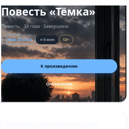
Повесть «Тёмка»
Повесть · 34 глав · Завершено
глава 33 из 34
≈ 6 мин
12+
К произведению
Оглавление
Связанные материалы