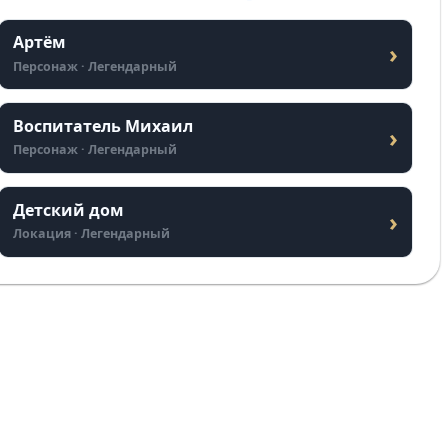
Артём
›
Персонаж · Легендарный
Воспитатель Михаил
›
Персонаж · Легендарный
Детский дом
›
Локация · Легендарный