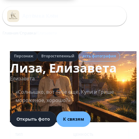
Перейти
к
Артёмка Клён
содержимому
Главная
Справка
Елизавета
Персонаж
Второстепенный
есть фотография
Лиза, Елизавета
Елизавета
«Солнышко, вот тебе ещё. Купи и Грише
мороженое, хорошо?»
Открыть фото
К связям
ТИП
ЦЕННОСТЬ