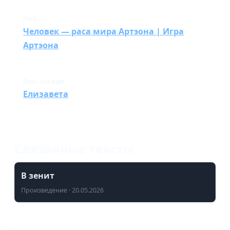
Раса
Человек — раса мира Артэона | Игра
Артэона
Дом / локация
Елизавета
Связанные тексты
В зенит
Произведение · 20.05.2026