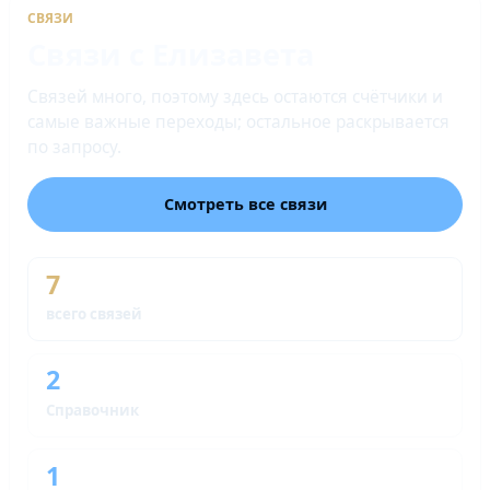
СВЯЗИ
Связи с Елизавета
Связей много, поэтому здесь остаются счётчики и
самые важные переходы; остальное раскрывается
по запросу.
Смотреть все связи
7
всего связей
2
Справочник
1