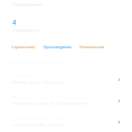
Произведения
4
Упоминания
Справочник
Произведения
Упоминания
Важное из связей
Григорий
›
прямая связь · Персонаж
В зенит
›
связано со справкой · Произведение
Дом Елизаветы и Кости
›
ссылается сюда · Локация