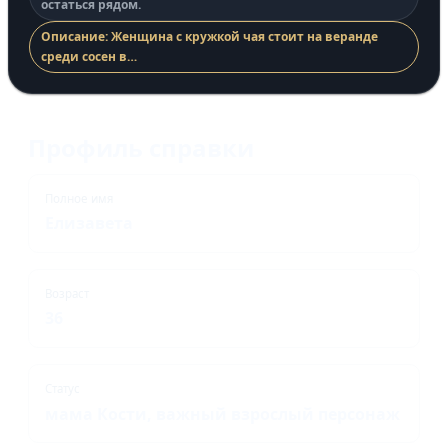
остаться рядом.
Описание: Женщина с кружкой чая стоит на веранде
среди сосен в…
Профиль справки
Полное имя
Елизавета
Возраст
36
Статус
мама Кости, важный взрослый персонаж