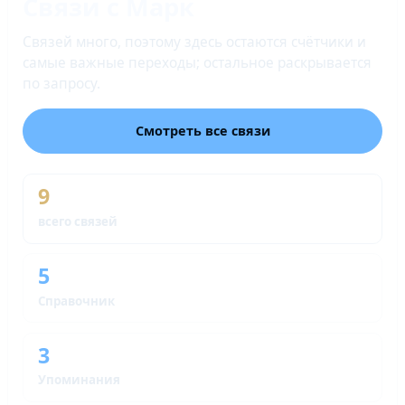
Связи с Марк
Связей много, поэтому здесь остаются счётчики и
самые важные переходы; остальное раскрывается
по запросу.
Смотреть все связи
9
всего связей
5
Справочник
3
Упоминания