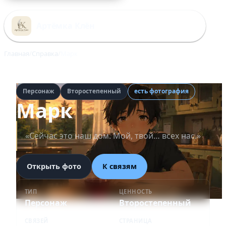
Перейти
к
Артёмка Клён
содержимому
Главная
Справка
Марк
Персонаж
Второстепенный
есть фотография
Марк
«Сейчас это наш дом. Мой, твой… всех нас.»
Открыть фото
К связям
ТИП
ЦЕННОСТЬ
Персонаж
Второстепенный
СВЯЗЕЙ
СТРАНИЦА