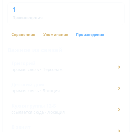
1
Произведения
Справочник
Упоминания
Произведения
Важное из связей
Григорий
›
прямая связь · Персонаж
Детский дом
›
прямая связь · Локация
Кухня группы 12-Б
›
ссылается сюда · Локация
В зенит
›