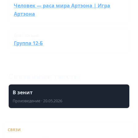
Человек — раса мира Артэона | Игра
Артэона
Дом / локация
Группа 12-Б
Связанные тексты
В зенит
Произведение · 20.05.2026
СВЯЗИ