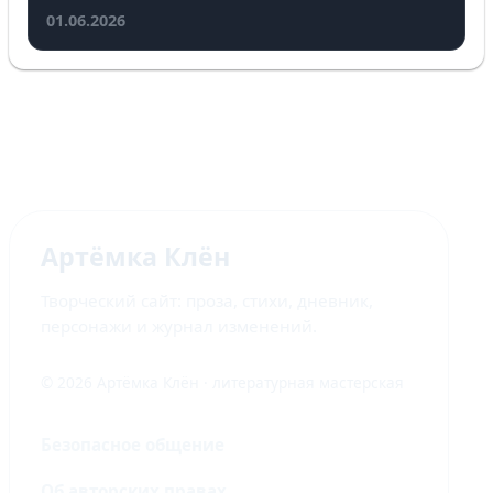
01.06.2026
Артёмка Клён
Творческий сайт: проза, стихи, дневник,
персонажи и журнал изменений.
© 2026 Артёмка Клён · литературная мастерская
Безопасное общение
Об авторских правах