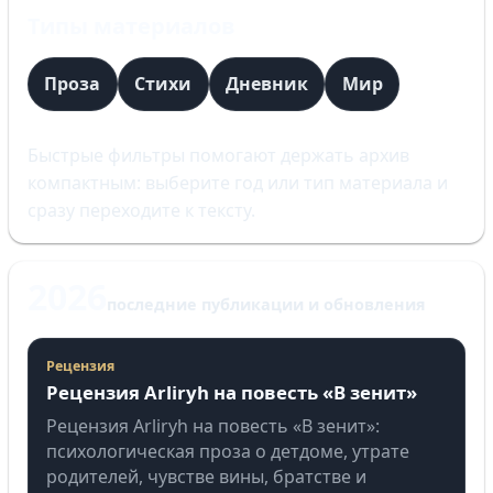
Типы материалов
Проза
Стихи
Дневник
Мир
Быстрые фильтры помогают держать архив
компактным: выберите год или тип материала и
сразу переходите к тексту.
2026
последние публикации и обновления
Рецензия
Рецензия Arliryh на повесть «В зенит»
Рецензия Arliryh на повесть «В зенит»:
психологическая проза о детдоме, утрате
родителей, чувстве вины, братстве и