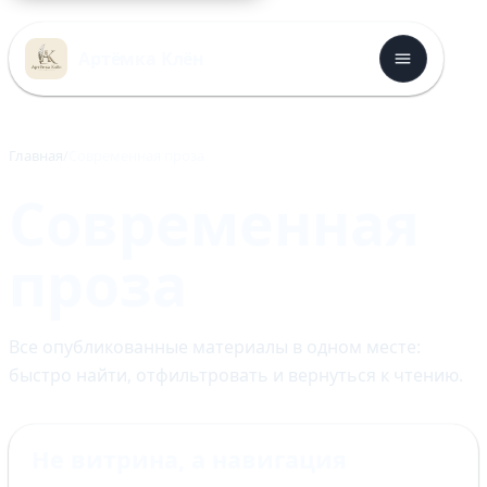
Перейти
к
Артёмка Клён
содержимому
Главная
современная проза
современная
проза
Все опубликованные материалы в одном месте:
быстро найти, отфильтровать и вернуться к чтению.
Не витрина, а навигация