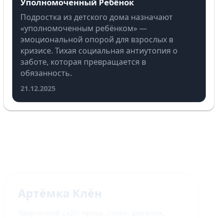
Уполномоченный Ребёнок
Подростка из детского дома назначают
«уполномоченным ребёнком» —
эмоциональной опорой для взрослых в
кризисе. Тихая социальная антиутопия о
заботе, которая превращается в
обязанность.
21.12.2025
Артёмка Клён
Творческий сайт: проза, стихи, дневник,