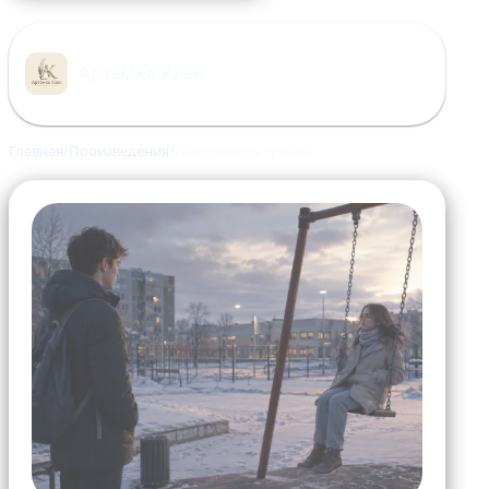
Перейти
к
Артёмка Клён
содержимому
Главная
Произведения
Получилось громко