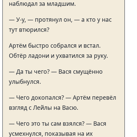
наблюдал за младшим.
— У-у, — протянул он, — а кто у нас
тут втюрился?
Артём быстро собрался и встал.
Обтёр ладони и ухватился за руку.
— Да ты чего? — Вася смущённо
улыбнулся.
— Чего докопался? — Артём перевёл
взгляд с Лейлы на Васю.
— Чего это ты сам взялся? — Вася
усмехнулся, показывая на их