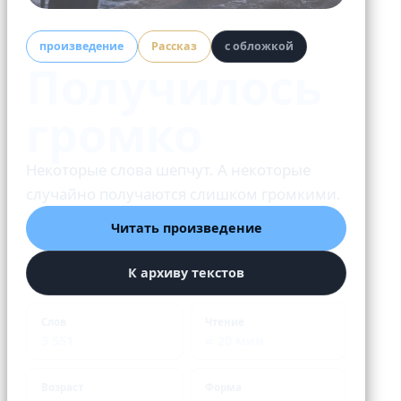
произведение
Рассказ
с обложкой
Получилось
громко
Некоторые слова шепчут. А некоторые
случайно получаются слишком громкими.
Читать произведение
К архиву текстов
Слов
Чтение
3 551
≈ 20 мин
Возраст
Форма