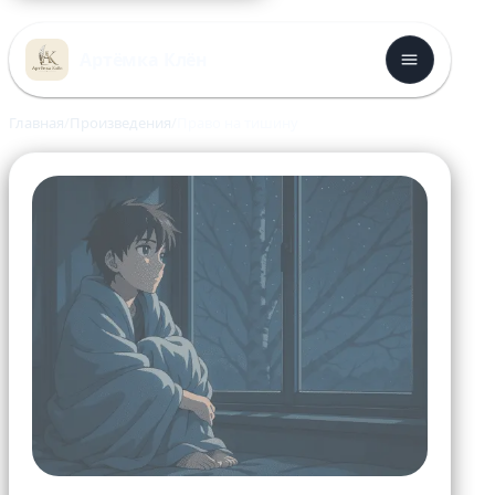
Перейти
к
Артёмка Клён
содержимому
Главная
Произведения
Право на тишину