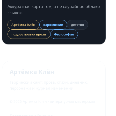
Аккуратная карта тем, а не случайное облако
ссылок.
Артёмка Клён
взросление
детство
подростковая проза
Философия
Артёмка Клён
Творческий сайт: проза, стихи, дневник,
персонажи и журнал изменений.
© 2026 Артёмка Клён · литературная мастерская