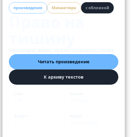
произведение
Миниатюра
с обложкой
Право на
тишину
Не каждую дверь нужно открывать снова
Читать произведение
К архиву текстов
Слов
Чтение
1 387
≈ 8 мин
Возраст
Форма
12+
Миниатюра