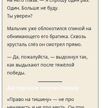
на него глаза. — Я спрошу один раз.
Один. Больше не буду.
Ты уверен?
Мальчик уже облокотился спиной на
обнимающего его братика. Сквозь
хрусталь слёз он смотрел прямо.
— Да, пожалуйста, — выдохнул так,
как выдыхают после тяжёлой
победы.
Авторское послесловие
«Право на тишину» — не про
ненависть и не про месть. Он про