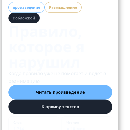
произведение
Размышление
с обложкой
Правило,
которое я
нарушил
Когда правило уже не помогает и ведёт в
реанимацию
Читать произведение
К архиву текстов
Слов
Чтение
1 714
≈ 10 мин