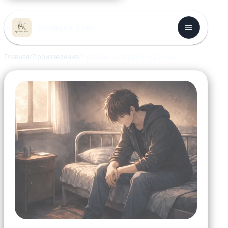
Перейти
к
Артёмка Клён
содержимому
Главная
Произведения
Правило, которое я нарушил