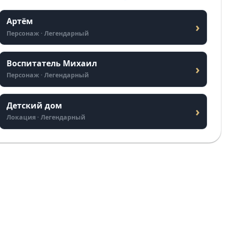
Артём
›
Персонаж · Легендарный
Воспитатель Михаил
›
Персонаж · Легендарный
Детский дом
›
Локация · Легендарный