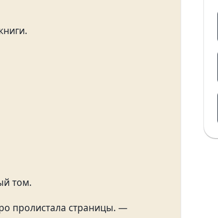
книги.
ый том.
ро пролистала страницы. —