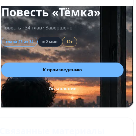
Повесть «Тёмка»
Повесть · 34 глав · Завершено
глава 23 из 34
≈ 2 мин
12+
К произведению
Оглавление
Связанные материалы