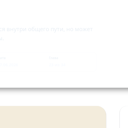
ся внутри общего пути, но может
ы.
ата
Глава
7.06.2026
23 из 34