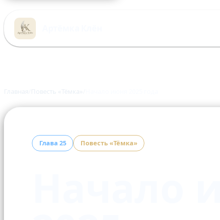
Перейти
к
Артёмка Клён
содержимому
Главная
Повесть «Тёмка»
Начало июня 2025 года
Глава 25
Повесть «Тёмка»
Начало 