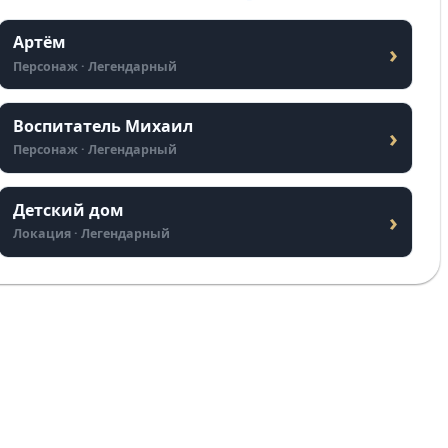
Артём
›
Персонаж · Легендарный
Воспитатель Михаил
›
Персонаж · Легендарный
Детский дом
›
Локация · Легендарный