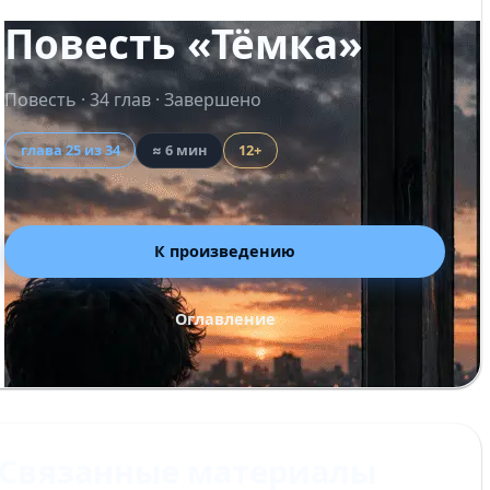
Повесть «Тёмка»
Повесть · 34 глав · Завершено
глава 25 из 34
≈ 6 мин
12+
К произведению
Оглавление
Связанные материалы