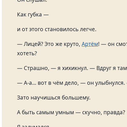
Как губка —
и от этого становилось легче.
— Лицей? Это же круто,
Артём
! — он смо
хотеть?
— Страшно, — я хихикнул. — Вдруг я та
— А-а… вот в чём дело, — он улыбнулся.
Зато научишься большему.
А быть самым умным — скучно, правда?
Я задумался.