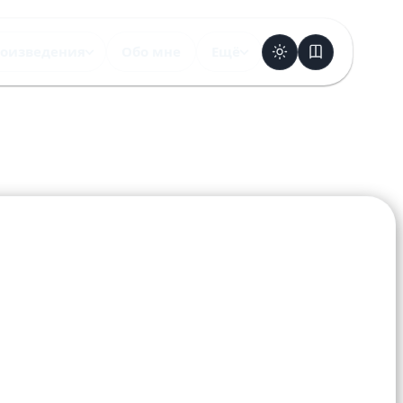
оизведения
Обо мне
Ещё