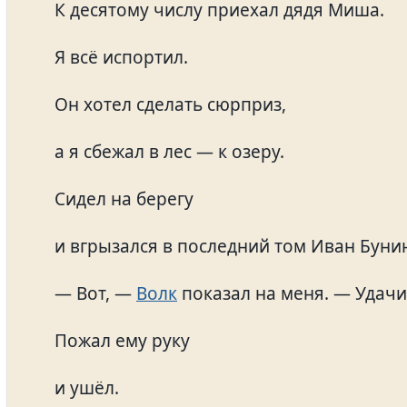
К десятому числу приехал дядя Миша.
Я всё испортил.
Он хотел сделать сюрприз,
а я сбежал в лес — к озеру.
Сидел на берегу
и вгрызался в последний том Иван Буни
— Вот, —
Волк
показал на меня. — Удачи
Пожал ему руку
и ушёл.