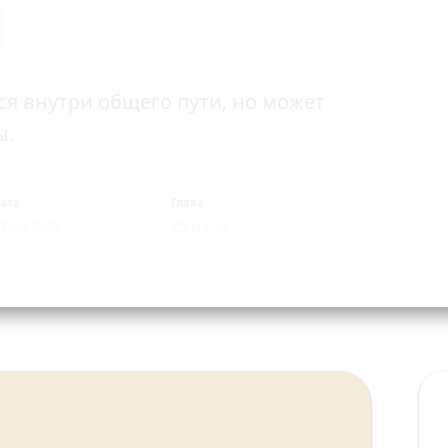
а
ся внутри общего пути, но может
ы.
ата
Глава
7.06.2026
25 из 34