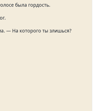
олосе была гордость.
ог.
ма. — На которого ты злишься?