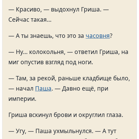
— Красиво, — выдохнул Гриша. —
Сейчас такая…
— А ты знаешь, что это за
часовня
?
— Ну… колокольня, — ответил Гриша, на
миг опустив взгляд под ноги.
— Там, за рекой, раньше кладбище было,
— начал
Паша
. — Давно ещё, при
империи.
Гриша вскинул брови и округлил глаза.
— Угу, — Паша ухмыльнулся. — А тут