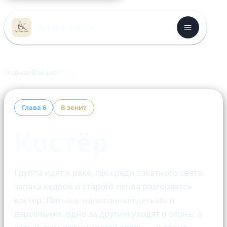
Перейти
к
Артёмка Клён
содержимому
Главная
В зенит
Костёр
Глава 6
В зенит
Костёр
Группа идёт к реке, где среди закатного света,
запаха кедров и старого пепла разгорается
костёр. Письма, написанные детьми и
взрослыми, одно за другим уходят в огонь, а