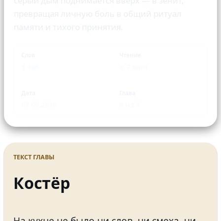
серый дым поднимается вверх — в зенит,
превращая личную боль в общий ритуал
памяти и тихого принятия.
Слов
Чтение
1 106
≈ 7 мин
Дата
Глава
07.06.2026
6 из 7
ТЕКСТ ГЛАВЫ
Костёр