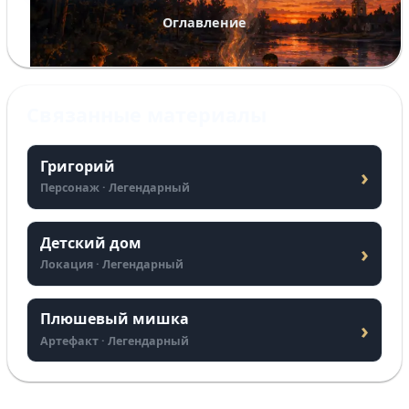
Оглавление
Связанные материалы
Григорий
›
Персонаж · Легендарный
Детский дом
›
Локация · Легендарный
Плюшевый мишка
›
Артефакт · Легендарный