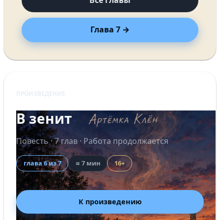
Все главы
Глава 7 →
ПРОИЗВЕДЕНИЕ
В зенит
Повесть · 7 глав · Работа продолжается
глава 6 из 7
≈ 7 мин
16+
К произведению