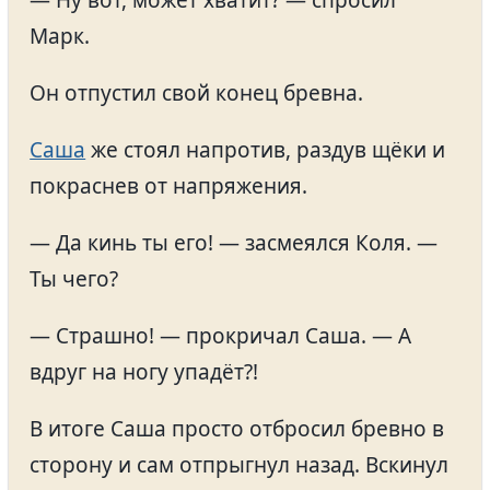
— Ну вот, может хватит? — спросил
Марк.
Он отпустил свой конец бревна.
Саша
же стоял напротив, раздув щёки и
покраснев от напряжения.
— Да кинь ты его! — засмеялся Коля. —
Ты чего?
— Страшно! — прокричал Саша. — А
вдруг на ногу упадёт?!
В итоге Саша просто отбросил бревно в
сторону и сам отпрыгнул назад. Вскинул